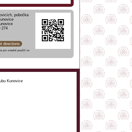
vicích, pobočka
Kunovice
unovice
0 274
et directions
a pro snadné použití ve
ubu Kunovice