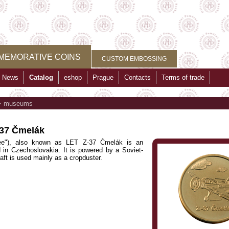
MEMORATIVE COINS
CUSTOM EMBOSSING
News
Catalog
eshop
Prague
Contacts
Terms of trade
>
museums
Z37 Čmelák
ee"), also known as LET Z-37 Čmelák is an
d in Czechoslovakia. It is powered by a Soviet-
raft is used mainly as a cropduster.