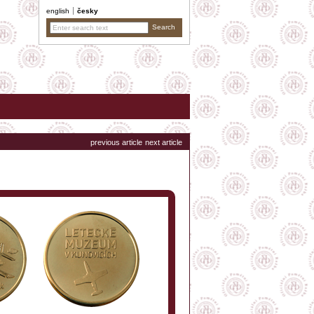
english
česky
previous article
next article