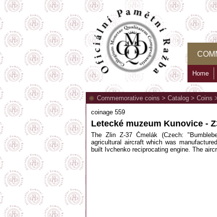
COM
Home
Commemorative coins
>
Catalog
>
Coins
coinage 559
Letecké muzeum Kunovice - 
The Zlin Z-37 Čmelák (Czech: "Bumbleb
agricultural aircraft which was manufacture
built Ivchenko reciprocating engine. The airc