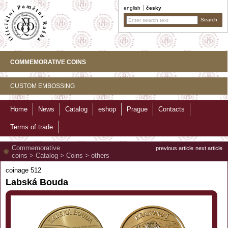
english
česky
COMMEMORATIVE COINS
CUSTOM EMBOSSING
Home
News
Catalog
eshop
Prague
Contacts
Terms of trade
Commemorative
previous article
next article
coins
>
Catalog
>
Coins
>
others
coinage 512
Labská Bouda