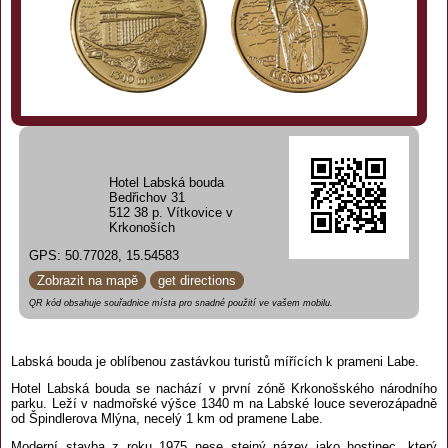
Hotel Labská bouda
Bedřichov 31
512 38 p. Vítkovice v
Krkonoších
GPS: 50.77028, 15.54583
Zobrazit na mapě
get directions
QR kód obsahuje souřadnice místa pro snadné použití ve vašem mobilu.
Labská bouda je oblíbenou zastávkou turistů mířících k prameni Labe.
Hotel Labská bouda se nachází v první zóně Krkonošského národního
parku. Leží v nadmořské výšce 1340 m na Labské louce severozápadně
od Špindlerova Mlýna, necelý 1 km od pramene Labe.
Moderní stavba z roku 1975 nese stejný název jako hostinec, který