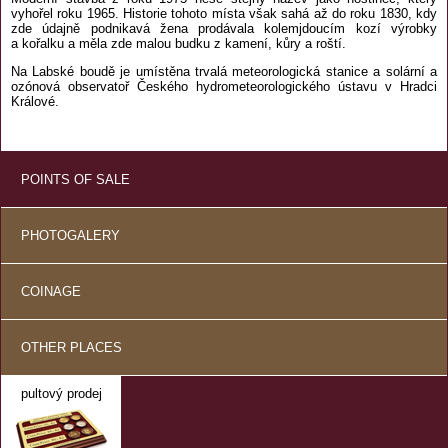
vyhořel roku 1965. Historie tohoto místa však sahá až do roku 1830, kdy
zde údajně podnikavá žena prodávala kolemjdoucím kozí výrobky
a kořalku a měla zde malou budku z kamení, kůry a roští.
Na Labské boudě je umístěna trvalá meteorologická stanice a solární a
ozónová observatoř Českého hydrometeorologického ústavu v Hradci
Králové.
POINTS OF SALE
PHOTOGALERY
COINAGE
OTHER PLACES
pultový prodej