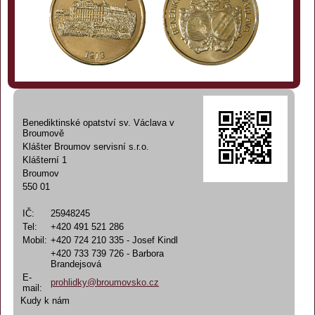
Benediktinské opatství sv. Václava v
Broumově
Klášter Broumov servisní s.r.o.
Klášterní 1
Broumov
550 01
IČ:
25948245
Tel:
+420 491 521 286
Mobil:
+420 724 210 335 - Josef Kindl
+420 733 739 726 - Barbora
Brandejsová
E-
prohlidky@broumovsko.cz
mail:
Kudy k nám