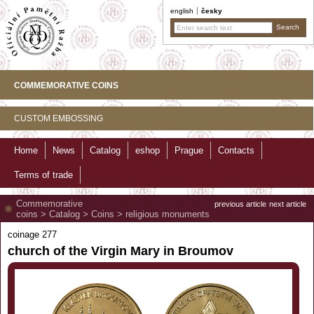
english
česky
COMMEMORATIVE COINS
CUSTOM EMBOSSING
Home
News
Catalog
eshop
Prague
Contacts
Terms of trade
Commemorative
previous article
next article
coins
>
Catalog
>
Coins
>
religious monuments
coinage 277
church of the Virgin Mary in Broumov