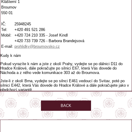
Klášterní 1
Broumov
550 01
IČ:
25948245
Tel:
+420 491 521 286
Mobil:
+420 724 210 335 - Josef Kindl
+420 733 739 726 - Barbora Brandejsová
E-mail:
prohlidky@broumovsko.cz
Kudy k nám
Pokud vyrazíte k nám a jste z okolí Prahy, vydejte se po dálnici D11 do
Hradce Králové, dále pokračujte po silnici E67, která Vás dovede do
Náchoda a z něho vede komunikace 303 až do Broumova.
Jste-li z okolí Brna, vydejte se po silnci E461 vedoucí do Svitav, poté po
silnici E442, která Vás dovede do Hradce Králové a dále pokračujete jako v
předchozí variantě.
BACK