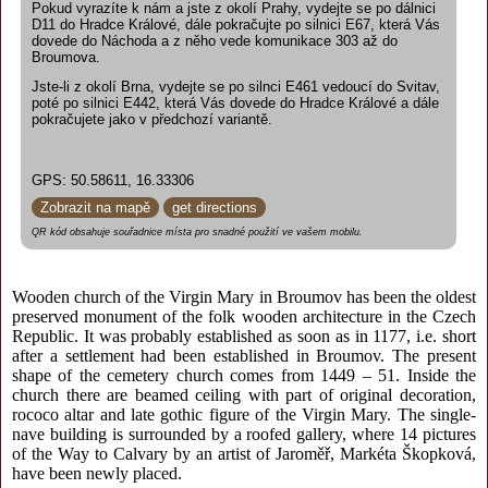
Pokud vyrazíte k nám a jste z okolí Prahy, vydejte se po dálnici
D11 do Hradce Králové, dále pokračujte po silnici E67, která Vás
dovede do Náchoda a z něho vede komunikace 303 až do
Broumova.
Jste-li z okolí Brna, vydejte se po silnci E461 vedoucí do Svitav,
poté po silnici E442, která Vás dovede do Hradce Králové a dále
pokračujete jako v předchozí variantě.
GPS: 50.58611, 16.33306
Zobrazit na mapě
get directions
QR kód obsahuje souřadnice místa pro snadné použití ve vašem mobilu.
Wooden church of the Virgin Mary in Broumov has been the oldest
preserved monument of the folk wooden architecture in the Czech
Republic. It was probably established as soon as in 1177, i.e. short
after a settlement had been established in Broumov. The present
shape of the cemetery church comes from 1449 – 51. Inside the
church there are beamed ceiling with part of original decoration,
rococo altar and late gothic figure of the Virgin Mary. The single-
nave building is surrounded by a roofed gallery, where 14 pictures
of the Way to Calvary by an artist of Jaroměř, Markéta Škopková,
have been newly placed.