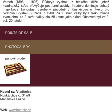
Varech (1893 - 1898). Půdorys vychází z řeckého kříže, jehož
kvadratický střed převyšuje postranní apsidy. Interiéru dominuje bohatý
majolikový ikonostas, vyrobený původně v Kuzněcovu u Tveru pro
Světovou výstavu v Paříži r. 1900. Za 1. svět. války byla zrekvírována
zvonkohra, za 2. svět. války sloužil kostel jako sklad, Obnoven byl ve 2.
pol. 20. století.
POINTS OF SALE
PHOTOGALERY
pultový prodej
Kostel sv. Vladimíra
Ruská ulice č. 347/9
Mariánské Lázně
Web:
www.kostely.cz