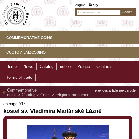
english
česky
COMMEMORATIVE COINS
CUSTOM EMBOSSING
Home
News
Catalog
eshop
Prague
Contacts
Terms of trade
Commemorative
previous article
next article
coins
>
Catalog
>
Coins
>
religious monuments
coinage 097
kostel sv. Vladimíra Mariánské Lázně