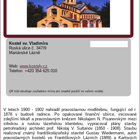
Kostel sv. Vladimíra
Ruská ulice č. 347/9
Mariánské Lázně
Web:
www.kostely.cz
Telefon: +420 354 625 010
QR kód obsahuje souřadnice místa pro snadné použití ve vašem mobilu.
V letech 1900 - 1902 nahradil pravoslavnou modlitebnu, fungující od r.
1878 v budově radnice. Po opakované finanční sbírce, iniciované
zdejšími lékaři a pravoslavným knězem Nikolajem N. Pisarevským mezi
srbskou a ruskou lázeňskou klientelou, vypracoval plány stavby
petrohradský architekt prof. Nikolaj V. Sultanov (1850 - 1908). Stavbu
realizoval známý františkolázeňský stavitel Gustav Wiedermann, autor
pravoslavných kostelů ve Františkových Lázních (1889) a Karlových