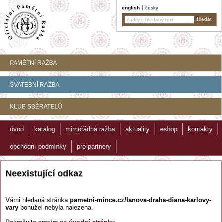
english
česky
PAMĚTNÍ RAŽBA
SVATEBNÍ RAŽBA
KLUB SBĚRATELŮ
úvod
katalog
mimořádná ražba
aktuality
eshop
kontakty
obchodní podmínky
pro partnery
Neexistující odkaz
Vámi hledaná stránka
pametni-mince.cz/lanova-draha-diana-karlovy-
vary
bohužel nebyla nalezena.