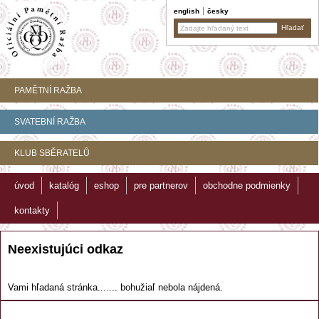
english
česky
PAMĚTNÍ RAŽBA
SVATEBNÍ RAŽBA
KLUB SBĚRATELŮ
úvod
katalóg
eshop
pre partnerov
obchodne podmienky
kontakty
Neexistujúci odkaz
Vami hľadaná stránka....... bohužiaľ nebola nájdená.