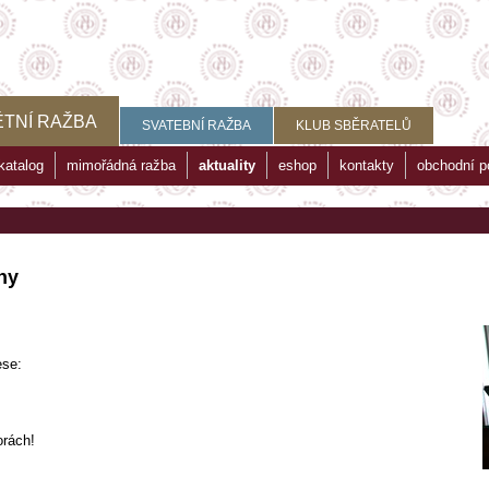
TNÍ RAŽBA
SVATEBNÍ RAŽBA
KLUB SBĚRATELŮ
katalog
mimořádná ražba
aktuality
eshop
kontakty
obchodní 
ny
ese:
orách!