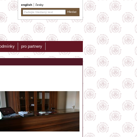
english
česky
podmínky
pro partnery