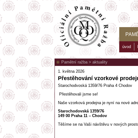
PAMĚ
úvod
Pamětní ražba
>
aktuality
1. května 2026
Přestěhování vzorkové prodej
Starochodvoská 1359/76 Praha 4 Chodov
Přestěhovali jsme se!
Naše vzorková prodejna je nyní na nové adr
Starochodovská 1359/76
149 00 Praha 11 – Chodov
Těšíme se na Vaši návštěvu v nových prost