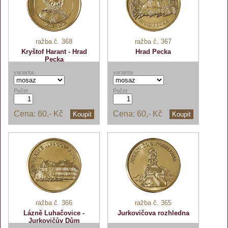
ražba č. 368
ražba č. 367
Kryštof Harant - Hrad
Hrad Pecka
Pecka
varianta
varianta
Počet
Počet
Cena:
60,- Kč
Cena:
60,- Kč
Koupit
Koupit
ražba č. 366
ražba č. 365
Lázně Luhačovice -
Jurkovičova rozhledna
Jurkovičův Dům