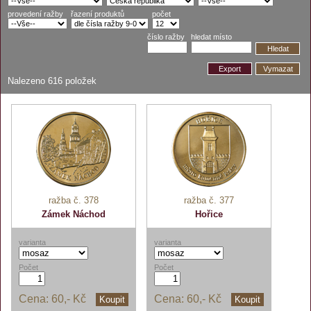
provedení ražby
řazení produktů
počet
číslo ražby
hledat místo
Hledat
Export
Vymazat
Nalezeno
616
položek
ražba č. 378
ražba č. 377
Zámek Náchod
Hořice
varianta
varianta
Počet
Počet
Cena:
60,- Kč
Cena:
60,- Kč
Koupit
Koupit