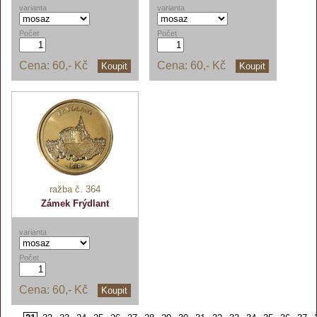
varianta
varianta
Počet
Počet
Cena:
60,- Kč
Cena:
60,- Kč
Koupit
Koupit
ražba č. 364
Zámek Frýdlant
varianta
Počet
Cena:
60,- Kč
Koupit