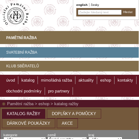
english
česky
PAMĚTNÍ RAŽBA
SVATEBNÍ RAŽBA
KLUB SBĚRATELŮ
úvod
katalog
mimořádná ražba
aktuality
eshop
kontakty
obchodní podmínky
pro partnery
Pamětní ražba
>
eshop
>
katalog ražby
KATALOG RAŽBY
DOPLŇKY A POMŮCKY
DÁRKOVÉ POUKÁZKY
AKCE
kategorie
země
kraj