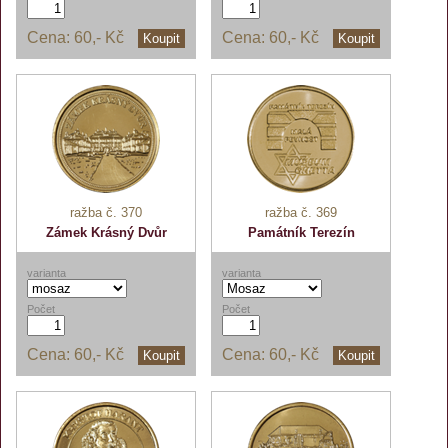
Cena:
60,- Kč
Cena:
60,- Kč
Koupit
Koupit
ražba č. 370
ražba č. 369
Zámek Krásný Dvůr
Památník Terezín
varianta
varianta
Počet
Počet
Cena:
60,- Kč
Cena:
60,- Kč
Koupit
Koupit