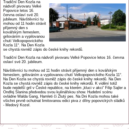
Tradiční Den Kozla na
nádvoří pivovaru Velké
Popovice letos 16.
června oslaví své 20.
jubileum. Návštěvníci tu
mohou od 11 hodin strávit
příjemný den s
kovářským řemeslem,
grilováním a vypilovanou
chutí Velkopopovického
Kozla 11°. Na Den Kozla
se chystá rovněž zápis do české knihy rekordů.
Tradiční Den Kozla na nádvoří pivovaru Velké Popovice letos 16. června
oslaví své 20. jubileum.
Návštěvníci tu mohou od 11 hodin strávit příjemný den s kovářským
řemeslem, grilováním a vypilovanou chutí Velkopopovického Kozla 11°.
Na Den Kozla se chystá rovněž zápis do české knihy rekordů. Na Den
Kozla se chystá rovněž zápis do české knihy rekordů. K vidění totiž
bude nejdelší gril v České republice, na kterém „kluci v akci“ Filip Sajler a
Ondřej Slanina předvedou svou kulinářskou show. Hudební scénu
ovládne Walda Gang, Hamleti či Žlutý pes. Na Dni Kozla mohou také
všichni prvně ochutnat limitovanou edici piva z dílny popovických sládků
- Medový Kozel.