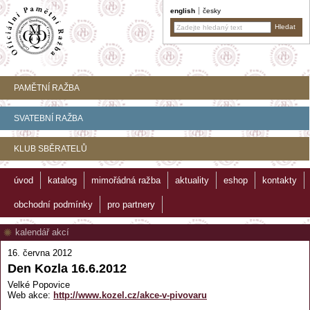
english
česky
PAMĚTNÍ RAŽBA
SVATEBNÍ RAŽBA
KLUB SBĚRATELŮ
úvod
katalog
mimořádná ražba
aktuality
eshop
kontakty
obchodní podmínky
pro partnery
kalendář akcí
16. června 2012
Den Kozla 16.6.2012
Velké Popovice
Web akce:
http://www.kozel.cz/akce-v-pivovaru