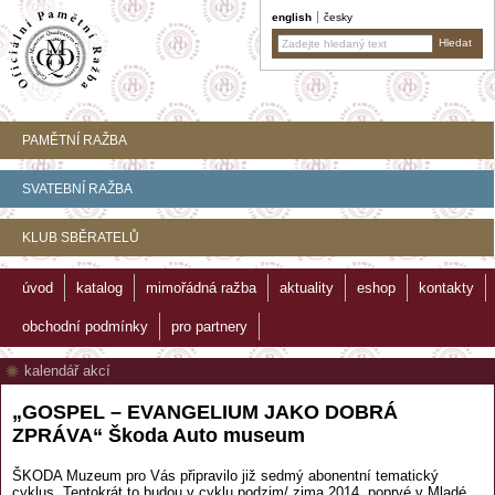
english
česky
PAMĚTNÍ RAŽBA
SVATEBNÍ RAŽBA
KLUB SBĚRATELŮ
úvod
katalog
mimořádná ražba
aktuality
eshop
kontakty
obchodní podmínky
pro partnery
kalendář akcí
„GOSPEL – EVANGELIUM JAKO DOBRÁ
ZPRÁVA“ Škoda Auto museum
ŠKODA Muzeum pro Vás připravilo již sedmý abonentní tematický
cyklus. Tentokrát to budou v cyklu podzim/ zima 2014, poprvé v Mladé