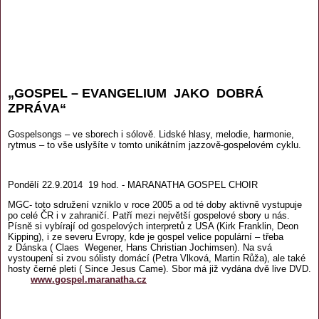
„GOSPEL – EVANGELIUM JAKO DOBRÁ
ZPRÁVA“
Gospelsongs – ve sborech i sólově. Lidské hlasy, melodie, harmonie,
rytmus – to vše uslyšíte v tomto unikátním jazzově-gospelovém cyklu.
Pondělí 22.9.2014 19 hod. - MARANATHA GOSPEL CHOIR
MGC- toto sdružení vzniklo v roce 2005 a od té doby aktivně vystupuje
po celé ČR i v zahraničí. Patří mezi největší gospelové sbory u nás.
Písně si vybírají od gospelových interpretů z USA (Kirk Franklin, Deon
Kipping), i ze severu Evropy, kde je gospel velice populární – třeba
z Dánska ( Claes Wegener, Hans Christian Jochimsen). Na svá
vystoupení si zvou sólisty domácí (Petra Vlková, Martin Růža), ale také
hosty černé pleti ( Since Jesus Came). Sbor má již vydána dvě live DVD.
www.gospel.maranatha.cz