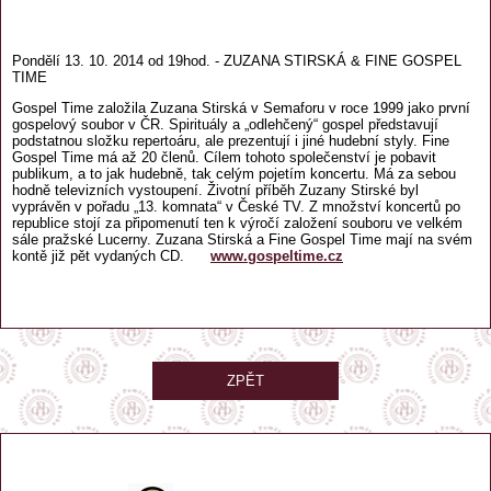
Pondělí 13. 10. 2014 od 19hod. - ZUZANA STIRSKÁ & FINE GOSPEL
TIME
Gospel Time založila Zuzana Stirská v Semaforu v roce 1999 jako první
gospelový soubor v ČR. Spirituály a „odlehčený“ gospel představují
podstatnou složku repertoáru, ale prezentují i jiné hudební styly. Fine
Gospel Time má až 20 členů. Cílem tohoto společenství je pobavit
publikum, a to jak hudebně, tak celým pojetím koncertu. Má za sebou
hodně televizních vystoupení. Životní příběh Zuzany Stirské byl
vyprávěn v pořadu „13. komnata“ v České TV. Z množství koncertů po
republice stojí za připomenutí ten k výročí založení souboru ve velkém
sále pražské Lucerny. Zuzana Stirská a Fine Gospel Time mají na svém
kontě již pět vydaných CD.
www.gospeltime.cz
ZPĚT