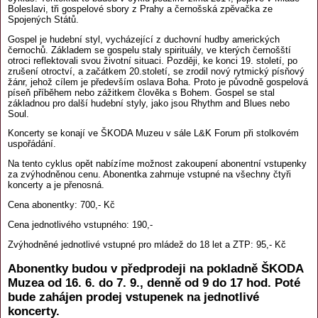
Boleslavi, tři gospelové sbory z Prahy a černošská zpěvačka ze
Spojených Států.
Gospel je hudební styl, vycházející z duchovní hudby amerických
černochů. Základem se gospelu staly spirituály, ve kterých černošští
otroci reflektovali svou životní situaci. Později, ke konci 19. století, po
zrušení otroctví, a začátkem 20.století, se zrodil nový rytmický písňový
žánr, jehož cílem je především oslava Boha. Proto je původně gospelová
píseň příběhem nebo zážitkem člověka s Bohem. Gospel se stal
základnou pro další hudební styly, jako jsou Rhythm and Blues nebo
Soul.
Koncerty se konají ve ŠKODA Muzeu v sále L&K Forum při stolkovém
uspořádání.
Na tento cyklus opět nabízíme možnost zakoupení abonentní vstupenky
za zvýhodněnou cenu. Abonentka zahrnuje vstupné na všechny čtyři
koncerty a je přenosná.
Cena abonentky: 700,- Kč
Cena jednotlivého vstupného: 190,-
Zvýhodněné jednotlivé vstupné pro mládež do 18 let a ZTP: 95,- Kč
Abonentky budou v předprodeji na pokladně ŠKODA
Muzea od 16. 6. do 7. 9., denně od 9 do 17 hod. Poté
bude zahájen prodej vstupenek na jednotlivé
koncerty.