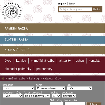
english
česky
PAMĚTNÍ RAŽBA
SVATEBNÍ RAŽBA
KLUB SBĚRATELŮ
úvod
katalog
mimořádná ražba
aktuality
eshop
kontakty
obchodní podmínky
pro partnery
Pamětní ražba
>
katalog
>
katalog ražby
kategorie
země
kraj
provedení ražby
řazení produktů
počet
zobrazení
číslo ražby
hledat místo
Hledat