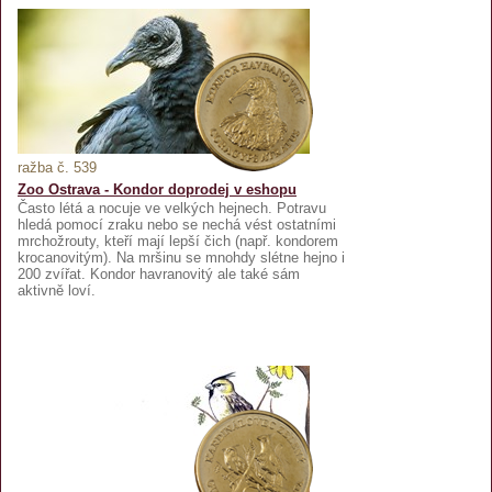
ražba č. 539
Zoo Ostrava - Kondor doprodej v eshopu
Často létá a nocuje ve velkých hejnech. Potravu
hledá pomocí zraku nebo se nechá vést ostatními
mrchožrouty, kteří mají lepší čich (např. kondorem
krocanovitým). Na mršinu se mnohdy slétne hejno i
200 zvířat. Kondor havranovitý ale také sám
aktivně loví.