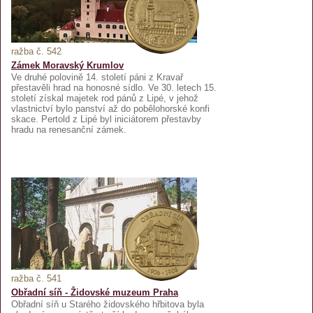
ražba č. 542
Zámek Moravský Krumlov
Ve druhé polovině 14. století páni z Kravař
přestavěli hrad na honosné sídlo. Ve 30. letech 15.
století získal majetek rod pánů z Lipé, v jehož
vlastnictví bylo panství až do pobělohorské konfi
skace. Pertold z Lipé byl iniciátorem přestavby
hradu na renesanční zámek.
ražba č. 541
Obřadní síň - Židovské muzeum Praha
Obřadní síň u Starého židovského hřbitova byla