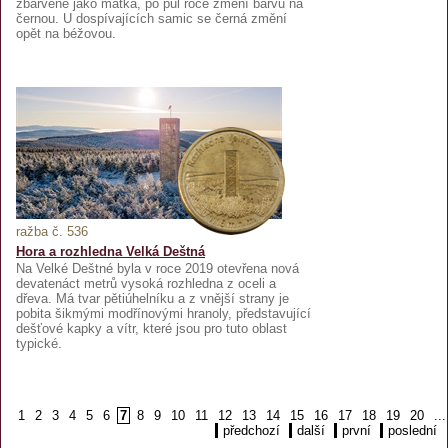
zbarvené jako matka, po půl roce změní barvu na
černou. U dospívajících samic se černá změní
opět na béžovou.
ražba č. 536
Hora a rozhledna Velká Deštná
Na Velké Deštné byla v roce 2019 otevřena nová
devatenáct metrů vysoká rozhledna z oceli a
dřeva. Má tvar pětiúhelníku a z vnější strany je
pobita šikmými modřínovými hranoly, představující
dešťové kapky a vítr, které jsou pro tuto oblast
typické.
1
2
3
4
5
6
7
8
9
10
11
12
13
14
15
16
17
18
19
20
...
předchozí
další
první
poslední