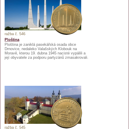
ražba č. 546
Ploština
Ploština je zaniklá pasekářská osada obce
Drnovice, nedaleko Valašských Klobouk na
Moravě, kterou 19. dubna 1945 nacisté vypálili a
její obyvatele za podporu partyzánů zmasakrovali.
ražba č. 545