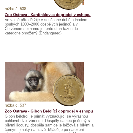
ražba č. 538
Zoo Ostrava - Kardinálovec doprodej v eshopu
Ve volné přírodě žije v současné době odhadem
pouhých 1000–2000 dospělých jedinců a v
Červeném seznamu je tento druh řazen do
kategorie ohrožený (Endangered).
ražba č. 537
Zoo Ostrava - Gibon Belolící doprodej v eshopu
Gibon bělolící je primát vyznačující se výraznou
pohlavní dvojtvárností. Dospělý samec je černý s
bílými licousy, dospělá samice je béžová s bílými a
černými znaky na hlavě. Mládě je po narození