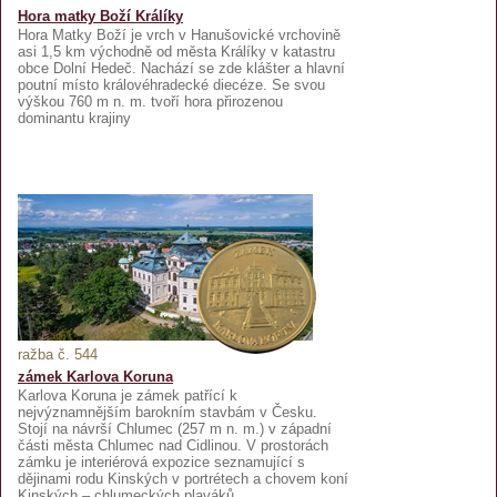
Hora matky Boží Králíky
Hora Matky Boží je vrch v Hanušovické vrchovině
asi 1,5 km východně od města Králíky v katastru
obce Dolní Hedeč. Nachází se zde klášter a hlavní
poutní místo královéhradecké diecéze. Se svou
výškou 760 m n. m. tvoří hora přirozenou
dominantu krajiny
ražba č. 544
zámek Karlova Koruna
Karlova Koruna je zámek patřící k
nejvýznamnějším barokním stavbám v Česku.
Stojí na návrší Chlumec (257 m n. m.) v západní
části města Chlumec nad Cidlinou. V prostorách
zámku je interiérová expozice seznamující s
dějinami rodu Kinských v portrétech a chovem koní
Kinských – chlumeckých plaváků