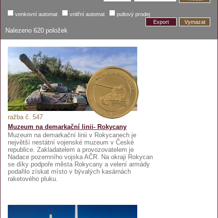
venkovní automat
vnitřní automat
pultový prodej
Export
Vymazat
Nalezeno
620
položek
ražba č. 547
Muzeum na demarkační linii- Rokycany
Muzeum na demarkační linii v Rokycanech je
největší nestátní vojenské muzeum v České
republice. Zakladatelem a provozovatelem je
Nadace pozemního vojska AČR. Na okraji Rokycan
se díky podpoře města Rokycany a velení armády
podařilo získat místo v bývalých kasárnách
raketového pluku.