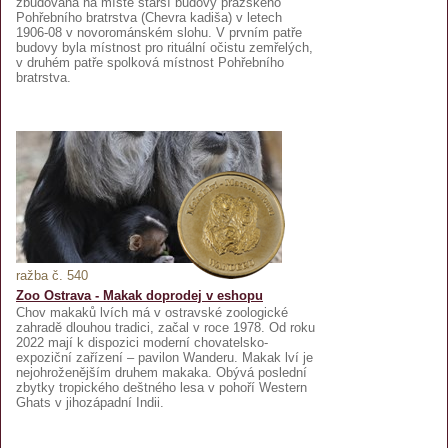
zbudována na místě starší budovy pražského
Pohřebního bratrstva (Chevra kadiša) v letech
1906-08 v novorománském slohu. V prvním patře
budovy byla místnost pro rituální očistu zemřelých,
v druhém patře spolková místnost Pohřebního
bratrstva.
ražba č. 540
Zoo Ostrava - Makak doprodej v eshopu
Chov makaků lvích má v ostravské zoologické
zahradě dlouhou tradici, začal v roce 1978. Od roku
2022 mají k dispozici moderní chovatelsko-
expoziční zařízení – pavilon Wanderu. Makak lví je
nejohroženějším druhem makaka. Obývá poslední
zbytky tropického deštného lesa v pohoří Western
Ghats v jihozápadní Indii.