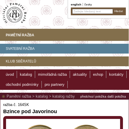
english
česky
PAMĚTNÍ RAŽBA
SVATEBNÍ RAŽBA
KLUB SBĚRATELŮ
úvod
katalog
mimořádná ražba
aktuality
eshop
kontakty
obchodní podmínky
pro partnery
Pamětní ražba
>
katalog
>
katalog ražby
předchozí položka
další položka
ražba č. 164SK
Bzince pod Javorinou