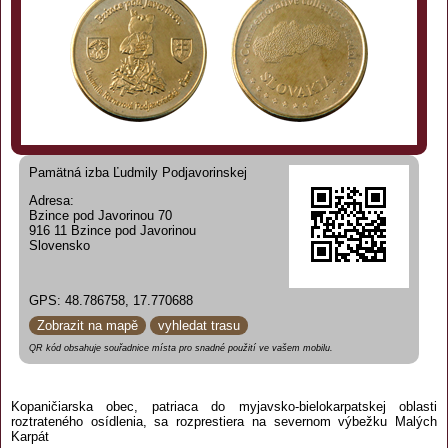
Pamätná izba Ľudmily Podjavorinskej
Adresa:
Bzince pod Javorinou 70
916 11 Bzince pod Javorinou
Slovensko
GPS: 48.786758, 17.770688
Zobrazit na mapě
vyhledat trasu
QR kód obsahuje souřadnice místa pro snadné použití ve vašem mobilu.
Kopaničiarska obec, patriaca do myjavsko-bielokarpatskej oblasti
roztrateného osídlenia, sa rozprestiera na severnom výbežku Malých
Karpát