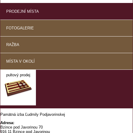
PRODEJNÍ MÍSTA
FOTOGALERIE
RAŽBA
MÍSTA V OKOLÍ
pultový prodej
Pamätná izba Ľudmily Podjavorinskej
Adresa:
Bzince pod Javorinou 70
916 11 Bzince pod Javorinou