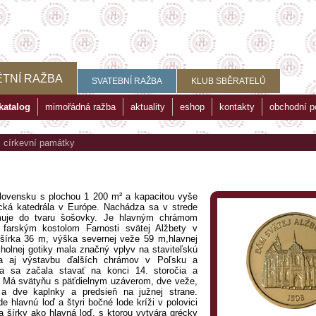
TNÍ RAŽBA
SVATEBNÍ RAŽBA
KLUB SBĚRATELŮ
katalog
mimořádná ražba
aktuality
eshop
kontakty
obchodní 
>
církevní památky
Slovensku s plochou 1 200 m² a kapacitou vyše
ická katedrála v Európe. Nachádza sa v strede
rmuje do tvaru šošovky. Je hlavným chrámom
a farským kostolom Farnosti svätej Alžbety v
 šírka 36 m, výška severnej veže 59 m,hlavnej
holnej gotiky mala značný vplyv na staviteľskú
la aj výstavbu ďalších chrámov v Poľsku a
a sa začala stavať na konci 14. storočia a
. Má svätyňu s päťdielnym uzáverom, dve veže,
 a dve kaplnky a predsieň na južnej strane.
e hlavnú loď a štyri bočné lode kríži v polovici
a šírky ako hlavná loď, s ktorou vytvára grécky