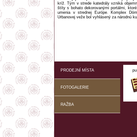
kríž. Tým v strede katedrály vzniká objemný
štíty s bohato dekorovanými portálmi, kto
umenia v strednej Európe. Komplex Dómu
Urbanovej veže bol vyhlásený za národnú kul
PRODEJNÍ MÍSTA
pu
FOTOGALERIE
RAŽBA