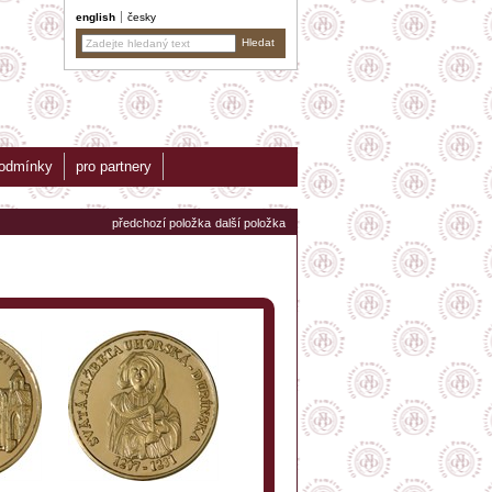
english
česky
podmínky
pro partnery
předchozí položka
další položka