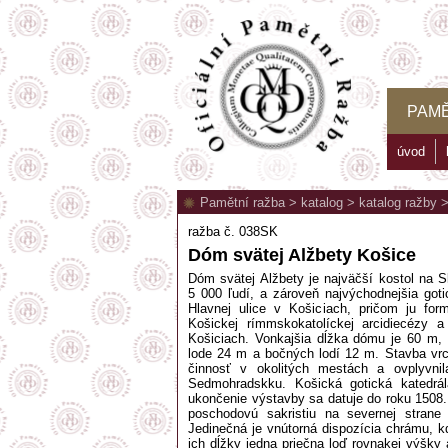
PAMĚ
úvod
Pamětní ražba
>
katalog
>
katalog ražby
ražba č. 038SK
Dóm svätej Alžbety Košice
Dóm svätej Alžbety je najväčší kostol na 
5 000 ľudí, a zároveň najvýchodnejšia got
Hlavnej ulice v Košiciach, pričom ju fo
Košickej rímmskokatolíckej arcidiecézy 
Košiciach. Vonkajšia dĺžka dómu je 60 m,
lode 24 m a bočných lodí 12 m. Stavba vrc
činnosť v okolitých mestách a ovplyvni
Sedmohradskku. Košická gotická katedrál
ukončenie výstavby sa datuje do roku 1508
poschodovú sakristiu na severnej strane
Jedinečná je vnútorná dispozícia chrámu, kd
ich dĺžky jedna priečna loď rovnakej výšky 