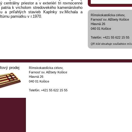
 centrálny priestor a v exteriéri tri rovnocenné
ré patria k vrcholom stredovekého kamenárskeho
 a priľahlých stavieb Kaplnky sv.Michala a
Rímskokatolícka cirkev,
túrnu pamiatku v r.1970.
Farnosť sv. Alžbety Košice
Hlavná 26
040 01 Košice
Telefón: +421 55 622 15 55
QR kód obsahuje souřadnice míst
ltový prodej
Rímskokatolícka cirkev,
Farnosť sv. Alžbety Košice
Hlavná 26
040 01 Košice
Telefón: +421 55 622 15 55