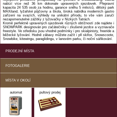
nabízí více než 36 km dokonale upravených sjezdovek. Přepravní
kapacita 24 535 osob za hodinu, garance sněhu 5 měsíců, dětský park
MAXiland, lyžařské půjčovny a škola, široká nabídka moderních gastro
zařízení na svazích, výhledy na unikátní přírodu, to vše vám zaručí
nezapomenutelné zážitky z lyžovačky v Nízkých Tatrách.
Kromě perfektně upravených sjezdovek různých obtížností zde najdete i
SNOWPARK designován pro začátečníky i zkušené jezdce a vyznavače
freestyle. Ve středisku jsou vhodné podmínky i pro skialpinisty, freeride a
běžecké lyžování. Hodně zábavy můžete zažít i při skifox, Snowscoote,
Snowbike, kitewingu, paraglidingu, v lanovém parku, či noční sáňkování.
PRODEJNÍ MÍSTA
FOTOGALERIE
MÍSTA V OKOLÍ
automat
pultový prodej