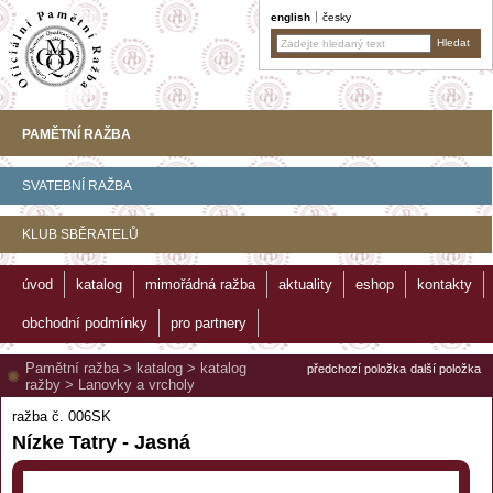
english
česky
PAMĚTNÍ RAŽBA
SVATEBNÍ RAŽBA
KLUB SBĚRATELŮ
úvod
katalog
mimořádná ražba
aktuality
eshop
kontakty
obchodní podmínky
pro partnery
Pamětní ražba
>
katalog
>
katalog
předchozí položka
další položka
ražby
>
Lanovky a vrcholy
ražba č. 006SK
Nízke Tatry - Jasná