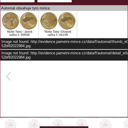
Automat obsahuje tyto mince
Nízke Tatry - Jasná
Nízke Tatry -Chopok
ražba č. 006SK
ražba č. 041SK
Image not found: http://evidence.pametni-mince.cz/data/f/automat/thumb_e
52bf82022984.jpg
Image not found: http://evidence.pametni-mince.cz/data/f/automat/detail_e
52bf82022984.jpg
–
/
1