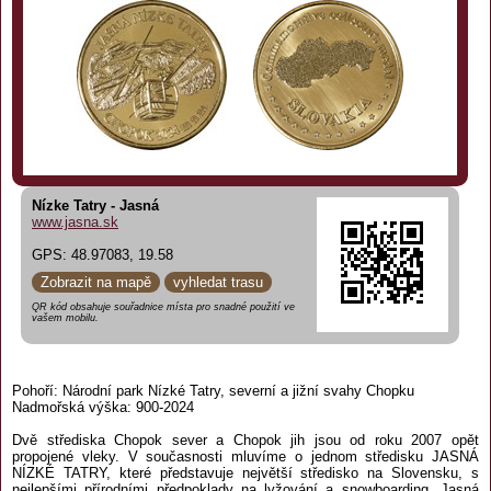
Nízke Tatry - Jasná
www.jasna.sk
GPS: 48.97083, 19.58
Zobrazit na mapě
vyhledat trasu
QR kód obsahuje souřadnice místa pro snadné použití ve
vašem mobilu.
Pohoří: Národní park Nízké Tatry, severní a jižní svahy Chopku
Nadmořská výška: 900-2024
Dvě střediska Chopok sever a Chopok jih jsou od roku 2007 opět
propojené vleky. V současnosti mluvíme o jednom středisku JASNÁ
NÍZKÉ TATRY, které představuje největší středisko na Slovensku, s
nejlepšími přírodními předpoklady na lyžování a snowboarding. Jasná