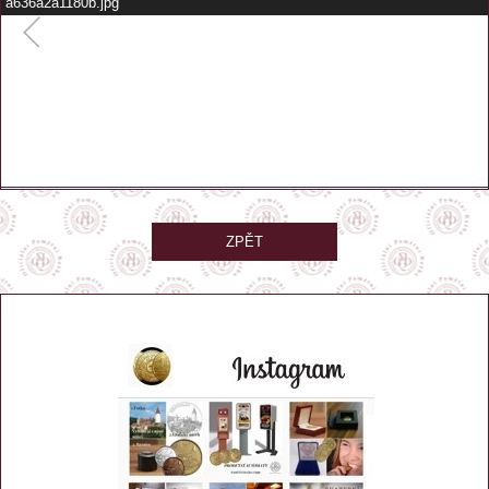
a636a2a1180b.jpg
–
/
2
ZPĚT
automat je umístěn venku na zdi v restauraci Pod Kunětickou horou
GPS:
50.0814147, 15.8054589
Zobrazit na mapě