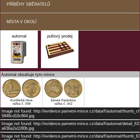
PŘÍBĚHY SBĚRATELŮ
MÍSTA V OKOLÍ
automat
pultový prodej
Automat obsahuje tyto mince
Kunětická Hora
Zámek Pardubice
ražba č. 358
ražba č. 342
Image not found: http://evidence.pametni-mince.cz/data/f/automat/thumb_c
5848cd10c864.jpg
Image not found: http://evidence.pametni-mince.cz/data/f/automat/detail_6
a636a2a1180b.jpg
Image not found: http://evidence.pametni-mince.cz/data/f/automat/thumb_6