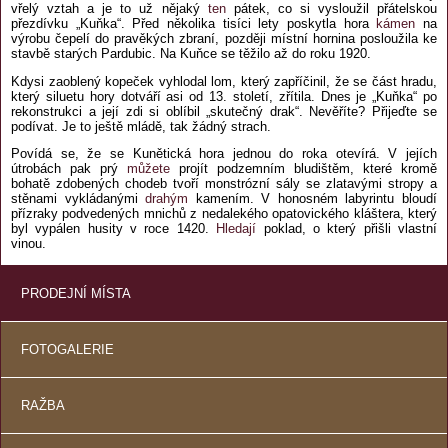
vřelý vztah a je to už nějaký
ten
pátek, co si vysloužil přátelskou
přezdívku „Kuňka“. Před několika tisíci lety poskytla hora
kámen
na
výrobu čepelí do pravěkých zbraní, později místní hornina posloužila ke
stavbě starých Pardubic. Na Kuňce se těžilo až do roku 1920.
Kdysi zaoblený kopeček vyhlodal lom, který zapříčinil, že se část hradu,
který siluetu hory dotváří asi od 13. století, zřítila. Dnes je „Kuňka“ po
rekonstrukci a její zdi si oblíbil „skutečný drak“. Nevěříte? Přijeďte se
podívat. Je to ještě mládě, tak žádný strach.
Povídá se, že se Kunětická hora jednou do roka otevírá. V jejích
útrobách pak prý
můžete
projít podzemním bludištěm, které kromě
bohatě zdobených chodeb tvoří monstrózní sály se zlatavými stropy a
stěnami vykládanými
drahým
kamením. V honosném labyrintu bloudí
přízraky podvedených mnichů z nedalekého opatovického kláštera, který
byl vypálen husity v roce 1420.
Hledají
poklad, o který přišli vlastní
vinou.
PRODEJNÍ MÍSTA
FOTOGALERIE
RAŽBA