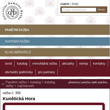
english
česky
PAMĚTNÍ RAŽBA
SVATEBNÍ RAŽBA
KLUB SBĚRATELŮ
úvod
katalog
mimořádná ražba
aktuality
eshop
kontakty
obchodní podmínky
pro partnery
Pamětní ražba
>
katalog
>
katalog
předchozí položka
další položka
ražby
>
zajímavosti
ražba č. 358
Kunětická Hora