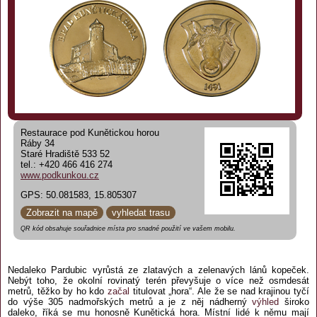
Restaurace pod Kunětickou horou
Ráby 34
Staré Hradiště 533 52
tel.: +420 466 416 274
www.podkunkou.cz
GPS: 50.081583, 15.805307
Zobrazit na mapě
vyhledat trasu
QR kód obsahuje souřadnice místa pro snadné použití ve vašem mobilu.
Nedaleko Pardubic vyrůstá ze zlatavých a zelenavých lánů kopeček.
Nebýt toho, že okolní rovinatý terén převyšuje o více než osmdesát
metrů, těžko by ho kdo
začal
titulovat „hora“. Ale že se nad krajinou tyčí
do výše 305 nadmořských metrů a je z něj nádherný
výhled
široko
daleko, říká se mu honosně Kunětická hora. Místní lidé k němu mají