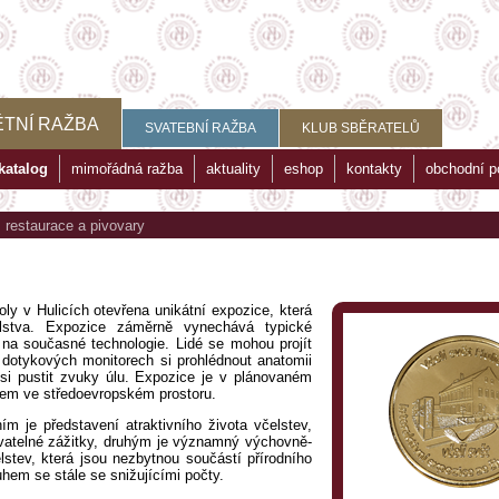
TNÍ RAŽBA
SVATEBNÍ RAŽBA
KLUB SBĚRATELŮ
katalog
mimořádná ražba
aktuality
eshop
kontakty
obchodní 
>
restaurace a pivovary
ly v Hulicích otevřena unikátní expozice, která
lstva. Expozice záměrně vynechává typické
í na současné technologie. Lidé se mohou projít
 dotykových monitorech si prohlédnout anatomii
 si pustit zvuky úlu. Expozice je v plánovaném
em ve středoevropském prostoru.
m je představení atraktivního života včelstev,
kovatelné zážitky, druhým je významný výchovně-
stev, která jsou nezbytnou součástí přírodního
hem se stále se snižujícími počty.