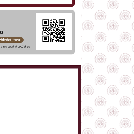
83
yhledat trasu
a pro snadné použití ve