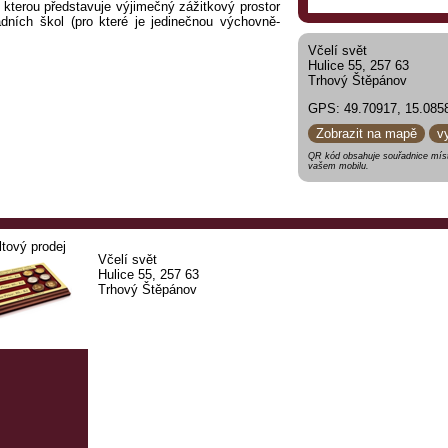
o kterou představuje výjimečný zážitkový prostor
ladních škol (pro které je jedinečnou výchovně-
Včelí svět
Hulice 55, 257 63
Trhový Štěpánov
GPS: 49.70917, 15.085
Zobrazit na mapě
v
QR kód obsahuje souřadnice míst
vašem mobilu.
ltový prodej
Včelí svět
Hulice 55, 257 63
Trhový Štěpánov