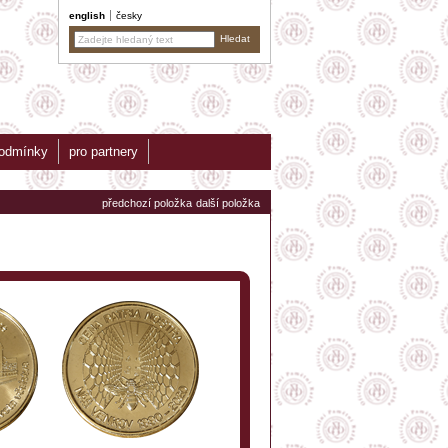
english
česky
podmínky
pro partnery
předchozí položka
další položka