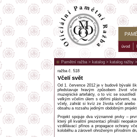
PAMĚ
úvod
Pamětní ražba
>
katalog
>
katalog ražby
ražba č. 518
Včelí svět
Od 1. července 2012 je v budově bývalé ško
představuje hravým způsobem život vče
muzejnické artefakty, o to víc se soustřed
velkým včelím úlem s obřími plástvemi, na
včely, zahrát si kvíz ze života včel anebo
obsahu a rozsahu jediným obdobným projekt
Projekt spojuje dva významné prvky – první
který při kvalitní prezentaci přináší neopa
vzdělávací přínos a propagace ochrany včel
koloběhu a zároveň ohroženým přírodním dru