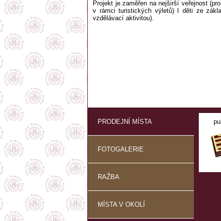
Projekt je zaměřen na nejširší veřejnost (pr
v rámci turistických výletů) I děti ze zák
vzdělávací aktivitou).
PRODEJNÍ MÍSTA
pu
FOTOGALERIE
RAŽBA
MÍSTA V OKOLÍ