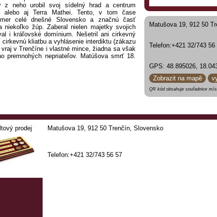
ý z neho urobil svoj sídelný hrad a centrum
“ alebo aj Terra Mathei. Tento, v tom čase
akmer celé dnešné Slovensko a značnú časť
Matušova 19, 912 50 Tr
 niekoľko žúp. Zaberal nielen majetky svojich
val i kráľovské domínium. Nešetril ani cirkevný
cirkevnú kliatbu a vyhlásenie interdiktu (zákazu
Telefon:+421 32/743 56
 vraj v Trenčíne i vlastné mince, žiadna sa však
eho premnohých nepriateľov. Matúšova smrť 18.
pad jeho „kráľovstva“, ale stala sa základom
GPS: 48.895026, 18.04
 hrob nikdy nikto nenašiel, stal sa obľúbeným
adačov pokladov i serióznych historikov. Povesť
Zobrazit na mapě
v
nej a zlatej truhle s obrovskými pokladmi. Akosi
QR kód obsahuje souřadnice míst
rti „Biča božieho“, hunského kráľa Attilu.
ej koruny, čiže kráľa Karola.
ov palác, ktorého stavba sa pripisuje synovi
vätý či Veľký. Trenčianske múzeum pripravilo
palných zbraní z obdobia 13. až 19. storočia.
ltový prodej
Matušova 19, 912 50 Trenčín, Slovensko
súčasti neskorogotickej zbroje. Z palných zbraní
ole, pruské „ihlovky“, bohato zdobené lovecké
džáry a pušky.
Telefon:+421 32/743 56 57
reprezentuje i Barborin palác, ktorý vraj dal
svoju druhú manželku Barboru Cellskú v dobe,
orine venné majetky. Posledným, tretím palácom
, pochádzajúci z obdobia panstva mocnej rodiny
u s prvkami rannej renesancie postaviť zrejme
á Tešínska. Ich syn, neskorší uhorský kráľ Ján
ého vojvodcu Johana Katzianera, ktorého vojská
ovaní delami, ktoré spôsobilo výbuch hradnej