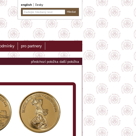
english
česky
podmínky
pro partnery
předchozí položka
další položka