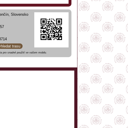
enčín, Slovensko
 57
3714
yhledat trasu
a pro snadné použití ve vašem mobilu.