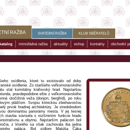
TNÍ RAŽBA
SVATEBNÍ RAŽBA
KLUB SBĚRATELŮ
katalog
mimořádná ražba
aktuality
eshop
kontakty
obchodní 
šieho osídlenia, ktoré tu existovalo od doby
vanské osídlenie. Zo staršieho veľkomoravského
tu stal komitátny kráľovský hrad. Najstaršou
otunda, pravdepodobne ešte z veľkomoravského
nná útočištná veža (donjon, bergfrid), po roku
hlovým plášťom. Svojou kónickou zbiehavosťou
elý prvok hradnej architektúry. Je stredobodom
ovou dominantou panorámy mesta. V jej tesnej
 Ich stavba súvisela s rozšírením funkcie hradu
nistratívnu a obytnú. Najstarším palácom bol
ročia, z ktorého sa však zachovala iba jedna
borinho paláca. Bol sídlom Matúša Čáka