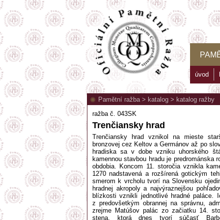
PAMĚ
úvod
Pamětní ražba
>
katalog
>
katalog ražby
ražba č. 043SK
Trenčiansky hrad
Trenčiansky hrad vznikol na mieste star
bronzovej cez Keltov a Germánov až po slo
hradiska sa v dobe vzniku uhorského štá
kamennou stavbou hradu je predrománska r
obdobia. Koncom 11. storočia vznikla kame
1270 nadstavená a rozšírená gotickým te
smerom k vrcholu tvorí na Slovensku ojedin
hradnej akropoly a najvýraznejšou pohľad
blízkosti vznikli jednotlivé hradné paláce.
z predovšetkým obrannej na správnu, admi
zrejme Matúšov palác zo začiatku 14. sto
stena, ktorá dnes tvorí súčasť Bar