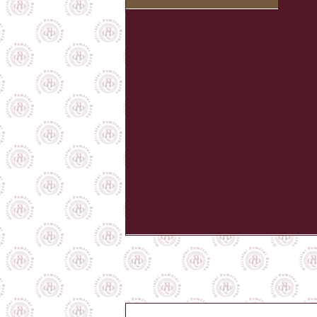
prachárne a po tom, čo bolo zrejmé, že Z
júna hrad vzdala za osobnú bezpečnosť a 
umiestnilo Trenčianske múzeum súbor obr
k najkomplexnejším šľachtickým umeleck
historický význam však presahuje hranic
zjednotenej Európy. Takmer sto vystaven
slohov a žánrov, od neskorej renesancie
portrétnej zložky zahŕňa krajinársku tvorb
i sakrálne obrazy. Mená ako J. K. Hoffsted
Michorn patria najvýznamenším osobnostiam 
Zápoľskovci sa rozhodli vyriešiť i problém j
Breziny naväzujúceho na hradnú skalu z ju
boli a mohli byť vedené iba odtiaľto. Nov
priekopami a troma hradobnými pásmi 
zastarávajúci gotický systém posilnili 
rondelového typu, Jeremiášova bašta a Mly
Z architektonického hľadiska ide o unikátny 
Nemenej unikátnou stavbou z tejto doby j
druhej hradnej brány. Doba vlády Štefan
a najkrajších slovenských povestí o
Studni 
Trenčiansky hrad však nezažil iba vojnu a
hlavy takmer z celej Európy. Výhodná poloh
predurčovala za miesto diplomatických s
Trenčianskom hrade stretli pri mierových 
Karol Róbert so synom Ľudovítom a česk
svojím synom Karolom. Český panovník sa z
Piastovské vojvodstvo v Sliezsku. V roku 
Ľudovítom Veľkým a rímskym cisárom Karolo