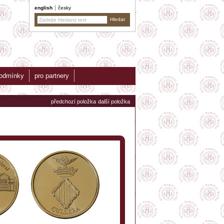
english
česky
podmínky
pro partnery
předchozí položka
další položka