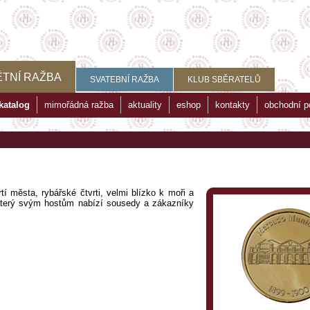
TNÍ RAŽBA
SVATEBNÍ RAŽBA
KLUB SBĚRATELŮ
katalog
mimořádná ražba
aktuality
eshop
kontakty
obchodní 
í města, rybářské čtvrti, velmi blízko k moři a
, který svým hostům nabízí sousedy a zákazníky