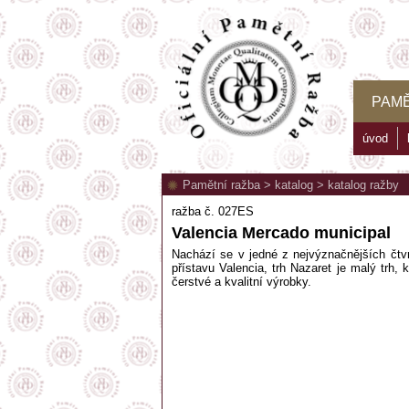
PAMĚ
úvod
Pamětní ražba
>
katalog
>
katalog ražby
ražba č. 027ES
Valencia Mercado municipal
Nachází se v jedné z nejvýznačnějších čtvrt
přístavu Valencia, trh Nazaret je malý trh
čerstvé a kvalitní výrobky.