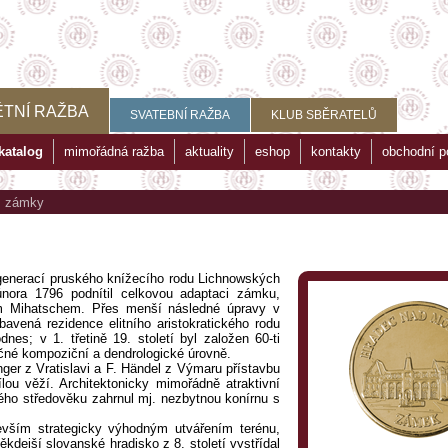
TNÍ RAŽBA
SVATEBNÍ RAŽBA
KLUB SBĚRATELŮ
katalog
mimořádná ražba
aktuality
eshop
kontakty
obchodní 
>
zámky
generací pruského knížecího rodu Lichnowských
nora 1796 podnítil celkovou adaptaci zámku,
m Mihatschem. Přes menší následné úpravy v
avená rezidence elitního aristokratického rodu
dnes; v 1. třetině 19. století byl založen 60-ti
ečné kompoziční a dendrologické úrovně.
nger z Vratislavi a F. Händel z Výmaru přístavbu
ou věží. Architektonicky mimořádně atraktivní
ho středověku zahrnul mj. nezbytnou konírnu s
vším strategicky výhodným utvářením terénu,
kdejší slovanské hradisko z 8. století vystřídal