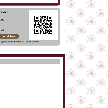
avicí
vicí
194
yhledat trasu
a pro snadné použití ve vašem mobilu.