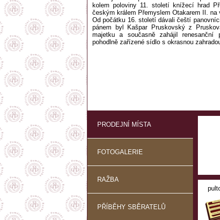
kolem poloviny 11. století knížecí hrad P
českým králem Přemyslem Otakarem II. na vý
Od počátku 16. století dávali čeští panovní
pánem byl Kašpar Pruskovský z Pruskova,
majetku a současně zahájil renesanční p
pohodlně zařízené sídlo s okrasnou zahrado
PRODEJNÍ MÍSTA
FOTOGALERIE
RAŽBA
pult
PŘÍBĚHY SBĚRATELŮ