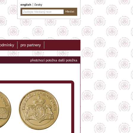
english
česky
podmínky
pro partnery
předchozí položka
další položka