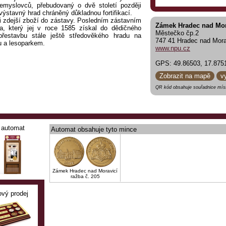
řemyslovců, přebudovaný o dvě století později
stavný hrad chráněný důkladnou fortifikací.
ci zdejší zboží do zástavy. Posledním zástavním
Zámek Hradec nad Mor
 který jej v roce 1585 získal do dědičného
Městečko čp.2
řestavbu stále ještě středověkého hradu na
747 41 Hradec nad Mora
u a lesoparkem.
www.npu.cz
GPS: 49.86503, 17.875
Zobrazit na mapě
v
QR kód obsahuje souřadnice míst
automat
Automat obsahuje tyto mince
Zámek Hradec nad Moravicí
ražba č. 205
ový prodej