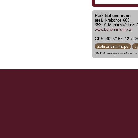
Park Boheminium
areál Krakonoš 665
353 01 Mariánské Lázn
www.boheminium.cz
GPS: 49.97167, 12.720
Zobrazit na mapě
v
QR kód obsahuje souřadnice míst