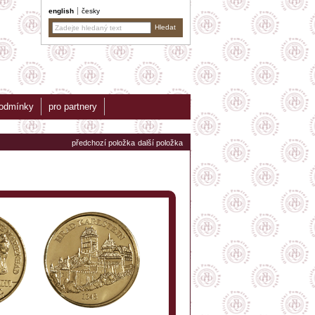
english
česky
podmínky
pro partnery
předchozí položka
další položka