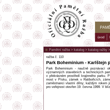
PAMĚ
úvod
Pamětní ražba
>
katalog
>
katalog ražby
ražba č. 110
Park Boheminium - Karlštejn 
Park Boheminium - naučně poznávací ok
významných stavebních a technických pamá
v překrásném prostředí krajinného parku. P
most v Písku, zámek v Ratibořicích, záme
zaměstnanci vlastní dílny; každým rokem ji
pro veřejnost otevřen 19. června 1999. V blíz