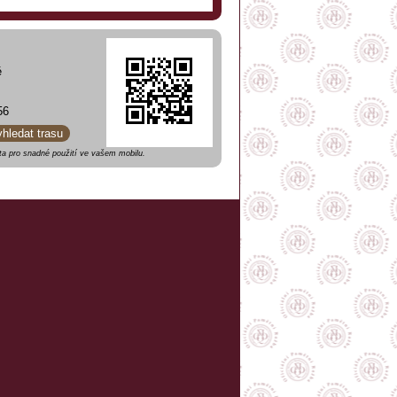
ě
56
yhledat trasu
a pro snadné použití ve vašem mobilu.