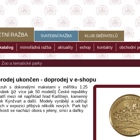
TNÍ RAŽBA
SVATEBNÍ RAŽBA
KLUB SBĚRATELŮ
katalog
mimořádná ražba
aktuality
eshop
kontakty
obchodní 
>
Zoo a tematické parky
prodej ukončen - doprodej v e-shopu
ruh s dokonalými maketami v měřítku 1:25
tek (již více jak 50 modelů) České republiky
atří mezi ně například hrad Karlštejn, kamenný
k Kynžvart a další. Modely vyrábějí a udržují
ch v expozici přibývá několik nových. Park byl
kosti se nachází obora s jeleny, srnci a daňky.