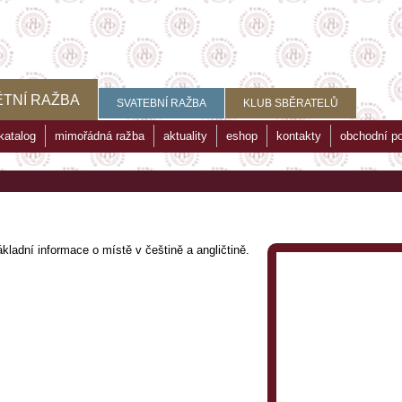
TNÍ RAŽBA
SVATEBNÍ RAŽBA
KLUB SBĚRATELŮ
katalog
mimořádná ražba
aktuality
eshop
kontakty
obchodní p
kladní informace o místě v češtině a angličtině.