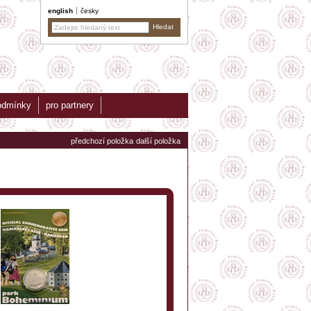
english
česky
odmínky
pro partnery
předchozí položka
další položka