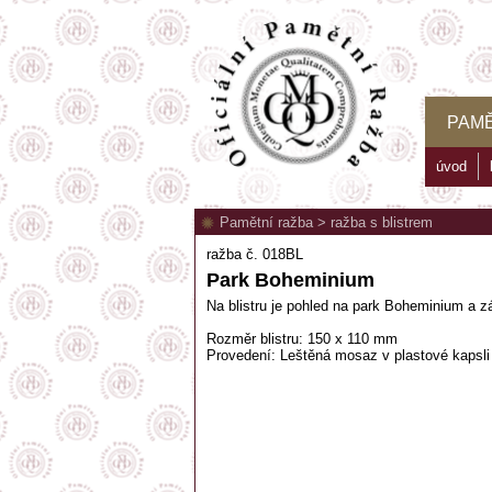
PAMĚ
úvod
Pamětní ražba
>
ražba s blistrem
ražba č. 018BL
Park Boheminium
Na blistru je pohled na park Boheminium a zá
Rozměr blistru: 150 x 110 mm
Provedení: Leštěná mosaz v plastové kapsli