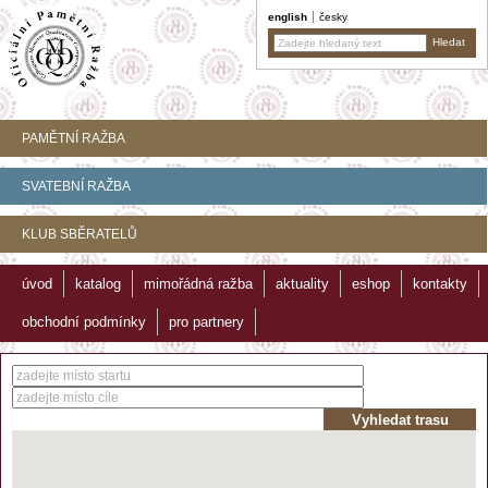
english
česky
PAMĚTNÍ RAŽBA
SVATEBNÍ RAŽBA
KLUB SBĚRATELŮ
úvod
katalog
mimořádná ražba
aktuality
eshop
kontakty
obchodní podmínky
pro partnery
Vyhledat trasu