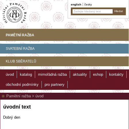
english
česky
PAMĚTNÍ RAŽBA
SVATEBNÍ RAŽBA
KLUB SBĚRATELŮ
úvod
katalog
mimořádná ražba
aktuality
eshop
kontakty
obchodní podmínky
pro partnery
Pamětní ražba
>
úvod
úvodní text
Dobrý den