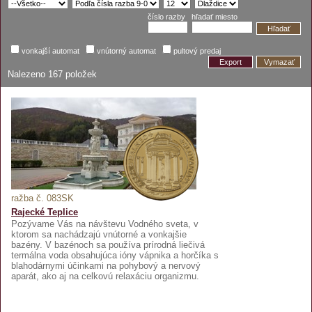
číslo razby
hľadať miesto
Hľadať
vonkajší automat
vnútorný automat
pultový predaj
Export
Vymazať
Nalezeno
167
položek
ražba č. 083SK
Rajecké Teplice
Pozývame Vás na návštevu Vodného sveta, v
ktorom sa nachádzajú vnútorné a vonkajšie
bazény. V bazénoch sa používa prírodná liečivá
termálna voda obsahujúca ióny vápnika a horčíka s
blahodárnymi účinkami na pohybový a nervový
aparát, ako aj na celkovú relaxáciu organizmu.