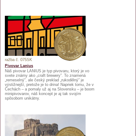
ražba č. 075SK
Pivovar Lanius
Náš pivovar LANIUS je typ pivovaru, ktorý je vo
svete známy ako „craft brewery”. To znamená
„remeselný”, ale český preklad „rukodělný” je
výstižnejší, pretože je to drina! Napriek tomu, že v
Čechách – a pomaly už aj na Slovensku – je boom
minipivovarov, náš koncept je aj tak svojím
spôsobom unikátny.