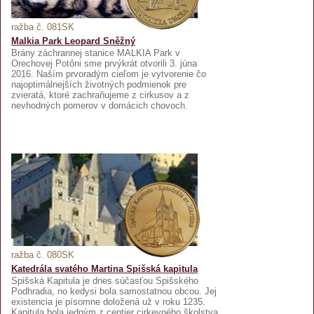
ražba č. 081SK
Malkia Park Leopard Sněžný
Brány záchrannej stanice MALKIA Park v
Orechovej Potôni sme prvýkrát otvorili 3. júna
2016. Naším prvoradým cieľom je vytvorenie čo
najoptimálnejších životných podmienok pre
zvieratá, ktoré zachraňujeme z cirkusov a z
nevhodných pomerov v domácich chovoch.
ražba č. 080SK
Katedrála svatého Martina Spišská kapitula
Spišská Kapitula je dnes súčasťou Spišského
Podhradia, no kedysi bola samostatnou obcou. Jej
existencia je písomne doložená už v roku 1235.
Kapitula bola jedným z centier cirkevného školstva