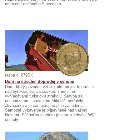
na území dnešného Slovenska.
ražba č. 079SK
Dom na streche- doprodej v eshopu
Dom, ktorý pôvodne vznikol ako prejav frustrácie
nad byrokraciou, sa čoskoro zmenil na
vyhľadávanú turistickú atrakciu. Stavba sa
nachádza pri Liptovskom Mikuláši neďaleko
akvaparku a je samozrejme plne zariadená.
Samotné vybavenie je pripevnené nad vašimi
hlavami. Súčasťou interiéru je napr. kuchyňa, WC
či stoly.