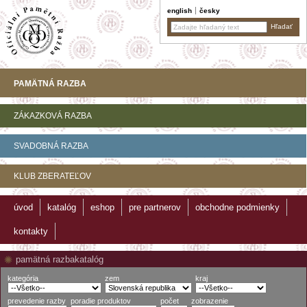
english
česky
PAMÄTNÁ RAZBA
ZÁKAZKOVÁ RAZBA
SVADOBNÁ RAZBA
KLUB ZBERATEĽOV
úvod
katalóg
eshop
pre partnerov
obchodne podmienky
kontakty
pamätná razba
katalóg
kategória
zem
kraj
prevedenie razby
poradie produktov
počet
zobrazenie