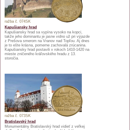
ražba č. 074SK
Kapušiansky hrad
Kapušiansky hrad sa vypína vysoko na kopci,
takže jeho dominantu je jasne vidno už pri výjazde
z Prešova smerom na Vranov nad Topľou. Aj dnes
je to ešte krásna, pomerne zachovalá zrúcanina.
Kapušiansky hrad postavili v rokoch 1410-1420 na
mieste zničeného kráľovského hradu z 13.
storočia.
ražba č. 073SK
Bratislavský hrad
Monumentálny Bratislavský hrad vidieť z veľkej