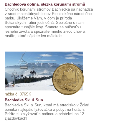
Bachledova dolina, stezka korunami stromů
Chodník korunami stromov Bachledka sa nachádza
v srdci majestátnych lesov Pieninského národného
parku. Ukážeme Vám, v čom je príroda
Belianskych Tatier jedinečná. Spoločne s nami
spoznáte tunajšie lesy. Stanete sa súčasťou
lesného života a spoznáte mnoho živočíchov a
rastlín, ktoré nájdete len málokde.
ražba č. 076SK
Bachledka Ski & Sun
Bachledka Ski & Sun, ktorá má stredisko v Ždiari
ponúka najlepšiu lyžovačku a pobyt na horách.
Príďte si zalyžovať s rodinou a priateľmi na 12
zjazdovkách!