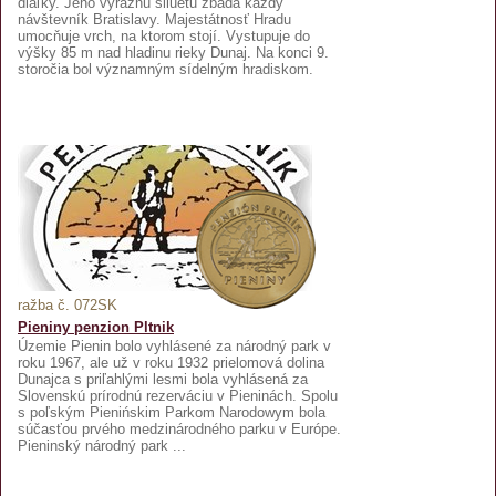
diaľky. Jeho výraznú siluetu zbadá každý
návštevník Bratislavy. Majestátnosť Hradu
umocňuje vrch, na ktorom stojí. Vystupuje do
výšky 85 m nad hladinu rieky Dunaj. Na konci 9.
storočia bol významným sídelným hradiskom.
ražba č. 072SK
Pieniny penzion Pltnik
Územie Pienin bolo vyhlásené za národný park v
roku 1967, ale už v roku 1932 prielomová dolina
Dunajca s priľahlými lesmi bola vyhlásená za
Slovenskú prírodnú rezerváciu v Pieninách. Spolu
s poľským Pienińskim Parkom Narodowym bola
súčasťou prvého medzinárodného parku v Európe.
Pieninský národný park ...