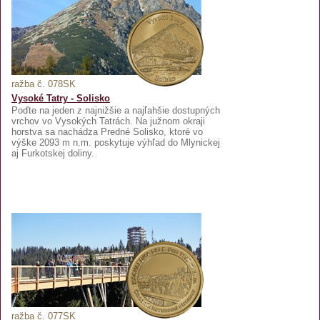
ražba č. 078SK
Vysoké Tatry - Solisko
Poďte na jeden z najnižšie a najľahšie dostupných
vrchov vo Vysokých Tatrách. Na južnom okraji
horstva sa nachádza Predné Solisko, ktoré vo
výške 2093 m n.m. poskytuje výhľad do Mlynickej
aj Furkotskej doliny.
ražba č. 077SK