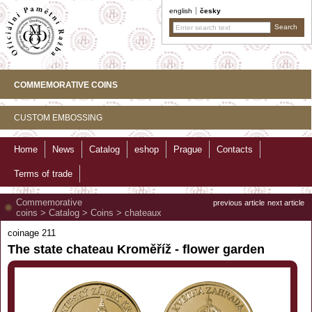
english
česky
COMMEMORATIVE COINS
CUSTOM EMBOSSING
Home
News
Catalog
eshop
Prague
Contacts
Terms of trade
Commemorative
previous article
next article
coins
>
Catalog
>
Coins
>
chateaux
coinage 211
The state chateau Kroměříž - flower garden