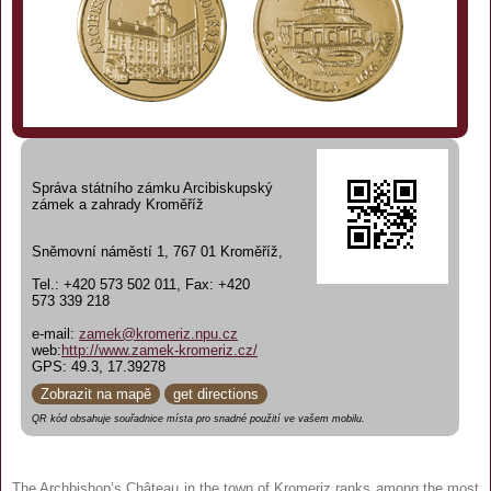
Správa státního zámku Arcibiskupský
zámek a zahrady Kroměříž
Sněmovní náměstí 1, 767 01 Kroměříž,
Tel.: +420 573 502 011, Fax: +420
573 339 218
e-mail:
zamek@kromeriz.npu.cz
web:
http://www.zamek-kromeriz.cz/
GPS: 49.3, 17.39278
Zobrazit na mapě
get directions
QR kód obsahuje souřadnice místa pro snadné použití ve vašem mobilu.
The Archbishop’s Château in the town of Kromeriz ranks among the most