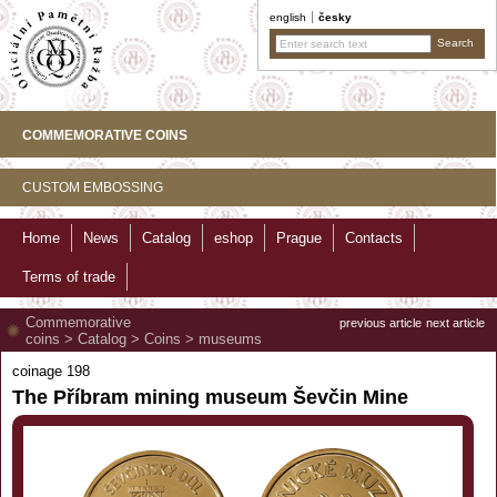
english
česky
COMMEMORATIVE COINS
CUSTOM EMBOSSING
Home
News
Catalog
eshop
Prague
Contacts
Terms of trade
Commemorative
previous article
next article
coins
>
Catalog
>
Coins
>
museums
coinage 198
The Příbram mining museum Ševčin Mine