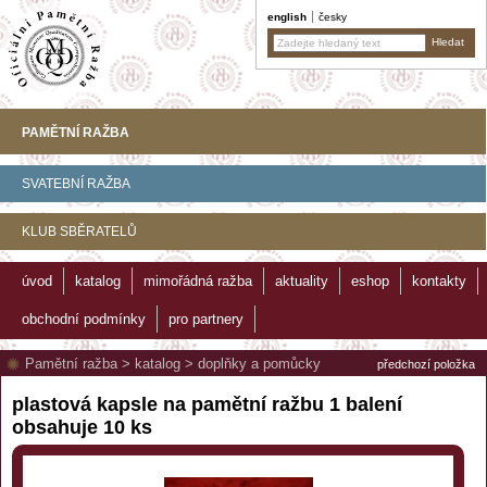
english
česky
PAMĚTNÍ RAŽBA
SVATEBNÍ RAŽBA
KLUB SBĚRATELŮ
úvod
katalog
mimořádná ražba
aktuality
eshop
kontakty
obchodní podmínky
pro partnery
Pamětní ražba
>
katalog
>
doplňky a pomůcky
předchozí položka
plastová kapsle na pamětní ražbu 1 balení
obsahuje 10 ks