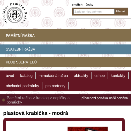
english
česky
PAMĚTNÍ RAŽBA
SVATEBNÍ RAŽBA
KLUB SBĚRATELŮ
úvod
katalog
mimořádná ražba
aktuality
eshop
kontakty
obchodní podmínky
pro partnery
Pamětní ražba
>
katalog
>
doplňky a
předchozí položka
další položka
pomůcky
plastová krabička - modrá