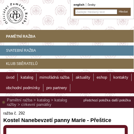
english
česky
PAMĚTNÍ RAŽBA
SVATEBNÍ RAŽBA
KLUB SBĚRATELŮ
úvod
katalog
mimořádná ražba
aktuality
eshop
kontakty
obchodní podmínky
pro partnery
Pamětní ražba
>
katalog
>
katalog
předchozí položka
další položka
ražby
>
církevní památky
ražba č. 292
Kostel Nanebevzetí panny Marie - Přeštice