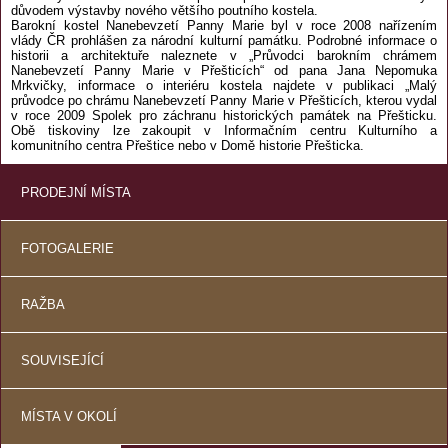
důvodem výstavby nového většího poutního kostela.
Barokní kostel Nanebevzetí Panny Marie byl v roce 2008 nařízením
vlády ČR prohlášen za národní kulturní památku. Podrobné informace o
historii a architektuře naleznete v „Průvodci barokním chrámem
Nanebevzetí Panny Marie v Přešticích“ od pana Jana Nepomuka
Mrkvičky, informace o interiéru kostela najdete v publikaci „Malý
průvodce po chrámu Nanebevzetí Panny Marie v Přešticích, kterou vydal
v roce 2009 Spolek pro záchranu historických památek na Přešticku.
Obě tiskoviny lze zakoupit v Informačním centru Kulturního a
komunitního centra Přeštice nebo v Domě historie Přešticka.
PRODEJNÍ MÍSTA
FOTOGALERIE
RAŽBA
SOUVISEJÍCÍ
MÍSTA V OKOLÍ