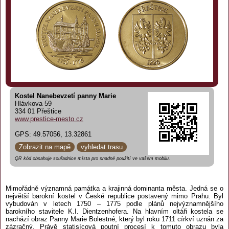
Kostel Nanebevzetí panny Marie
Hlávkova 59
334 01 Přeštice
www.prestice-mesto.cz
GPS: 49.57056, 13.32861
Zobrazit na mapě
vyhledat trasu
QR kód obsahuje souřadnice místa pro snadné použití ve vašem mobilu.
Mimořádně významná památka a krajinná dominanta města. Jedná se o
největší barokní kostel v České republice postavený mimo Prahu. Byl
vybudován v letech 1750 – 1775 podle plánů nejvýznamnějšího
barokního stavitele K.I. Dientzenhofera. Na hlavním oltáři kostela se
nachází obraz Panny Marie Bolestné, který byl roku 1711 církví uznán za
zázračný. Právě statisícová poutní procesí k tomuto obrazu byla