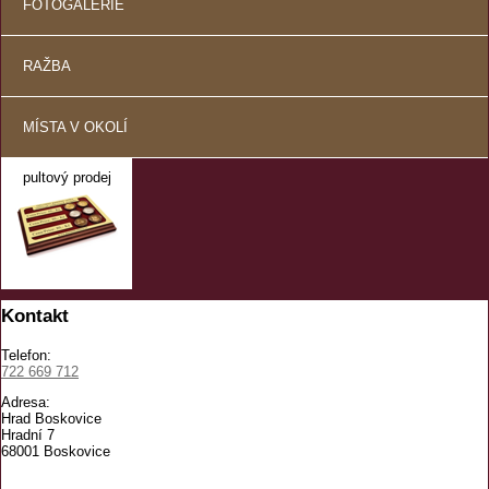
FOTOGALERIE
RAŽBA
MÍSTA V OKOLÍ
pultový prodej
Kontakt
Telefon:
722 669 712
Adresa:
Hrad Boskovice
Hradní 7
68001 Boskovice