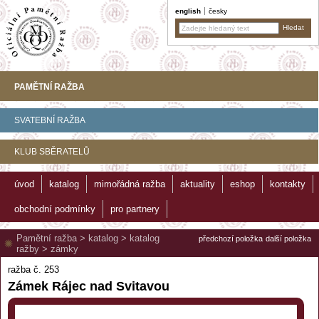
english
česky
PAMĚTNÍ RAŽBA
SVATEBNÍ RAŽBA
KLUB SBĚRATELŮ
úvod
katalog
mimořádná ražba
aktuality
eshop
kontakty
obchodní podmínky
pro partnery
Pamětní ražba
>
katalog
>
katalog
předchozí položka
další položka
ražby
>
zámky
ražba č. 253
Zámek Rájec nad Svitavou