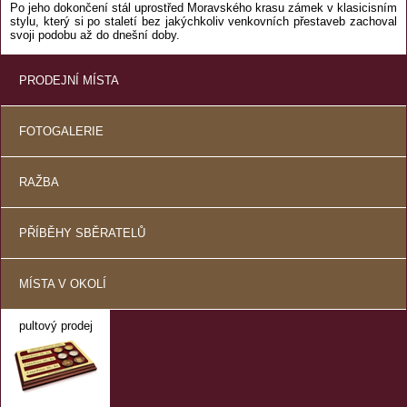
Po jeho dokončení stál uprostřed Moravského krasu
zámek
v klasicisním
stylu, který si po staletí bez jakýchkoliv venkovních přestaveb zachoval
svoji podobu až do dnešní doby.
PRODEJNÍ MÍSTA
FOTOGALERIE
RAŽBA
PŘÍBĚHY SBĚRATELŮ
MÍSTA V OKOLÍ
pultový prodej