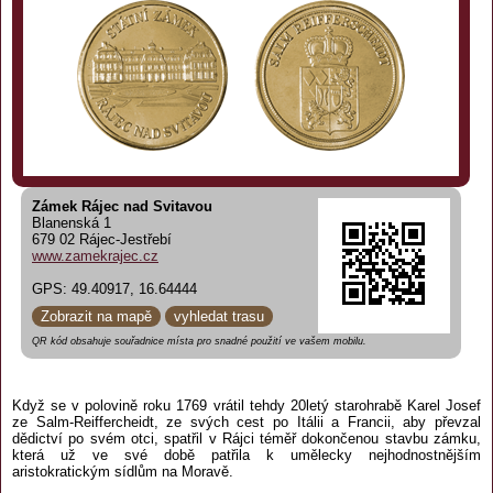
Zámek Rájec nad Svitavou
Blanenská 1
679 02 Rájec-Jestřebí
www.zamekrajec.cz
GPS: 49.40917, 16.64444
Zobrazit na mapě
vyhledat trasu
QR kód obsahuje souřadnice místa pro snadné použití ve vašem mobilu.
Když se v polovině roku 1769 vrátil tehdy 20letý starohrabě Karel Josef
ze Salm-Reiffercheidt, ze svých cest po Itálii a Francii, aby převzal
dědictví po svém otci, spatřil v Rájci téměř dokončenou stavbu zámku,
která už ve své době patřila k umělecky nejhodnostnějším
aristokratickým sídlům na Moravě.