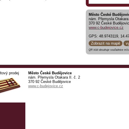
Město České Budějovi
nám. Přemysla Otakara I
370 92 České Budějovi
www.c-budejovice.cz
GPS: 48.9743119, 14.4
Zobrazit na mapě
v
QR kód obsahuje souřadnice míst
ltový prodej
Město České Budějovice
nám. Přemysla Otakara II. č. 2
370 92 České Budějovice
www.c-budejovice.cz