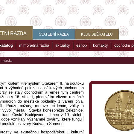
TNÍ RAŽBA
SVATEBNÍ RAŽBA
KLUB SBĚRATELŮ
katalog
mimořádná ražba
aktuality
eshop
kontakty
obchodní 
>
města
ským králem Přemyslem Otakarem II. na soutoku
zni a výhodné poloze na dálkových obchodních
 Brzy se staly obchodním a řemeslným centrem
aženo v 16. století, především vlivem rozsáhlé
plynoucích do městské pokladny z vaření piva,
lí. Pouze požáry, morové epidemie, války a
ský vývoj města. Stavba koněspřežní železnice,
 trase České Budějovice – Linec v 19. století,
o době vznikaly významné továrny, které fungují
ě proslulé pivovary Budvar a Samson.
ostly ve skutečnou hospodářskou i kulturní