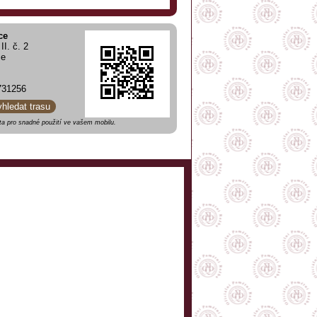
ce
I. č. 2
ce
731256
yhledat trasu
a pro snadné použití ve vašem mobilu.