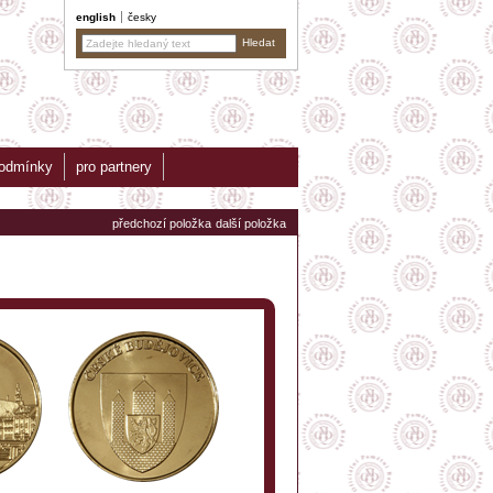
english
česky
podmínky
pro partnery
předchozí položka
další položka