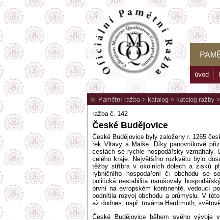
PAMĚ
úvod
Pamětní ražba
>
katalog
>
katalog ražby
ražba č. 142
České Budějovice
České Budějovice byly založeny r. 1265 če
řek Vltavy a Malše. Díky panovníkově pří
cestách se rychle hospodářsky vzmáhaly.
celého kraje. Největšího rozkvětu bylo dos
těžby stříbra v okolních dolech a zisků 
rybničního hospodaření či obchodu se so
politická nestabilita narušovaly hospodář
první na evropském kontinentě, vedoucí po
podnítila rozvoj obchodu a průmyslu. V tét
až dodnes, např. továrna Hardtmuth, světov
České Budějovice během svého vývoje vyr