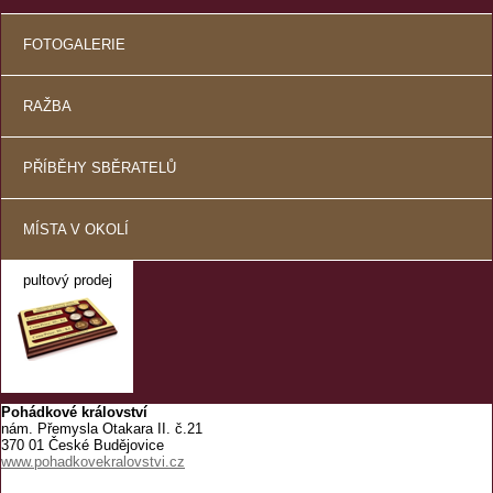
FOTOGALERIE
RAŽBA
PŘÍBĚHY SBĚRATELŮ
MÍSTA V OKOLÍ
pultový prodej
Pohádkové království
nám. Přemysla Otakara II. č.21
370 01 České Budějovice
www.pohadkovekralovstvi.cz