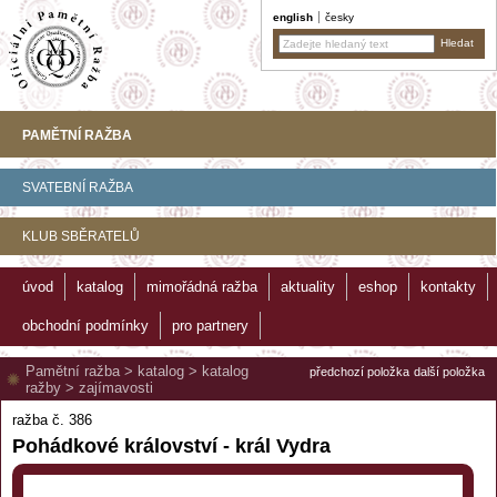
english
česky
PAMĚTNÍ RAŽBA
SVATEBNÍ RAŽBA
KLUB SBĚRATELŮ
úvod
katalog
mimořádná ražba
aktuality
eshop
kontakty
obchodní podmínky
pro partnery
Pamětní ražba
>
katalog
>
katalog
předchozí položka
další položka
ražby
>
zajímavosti
ražba č. 386
Pohádkové království - král Vydra