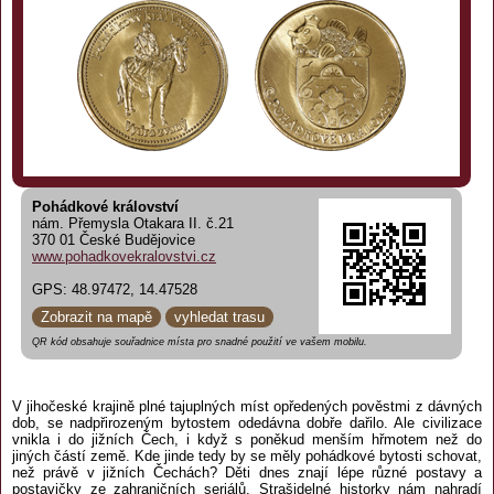
Pohádkové království
nám. Přemysla Otakara II. č.21
370 01 České Budějovice
www.pohadkovekralovstvi.cz
GPS: 48.97472, 14.47528
Zobrazit na mapě
vyhledat trasu
QR kód obsahuje souřadnice místa pro snadné použití ve vašem mobilu.
V jihočeské krajině plné tajuplných míst opředených pověstmi z dávných
dob, se nadpřirozeným bytostem odedávna dobře dařilo. Ale civilizace
vnikla i do jižních Čech, i když s poněkud menším hřmotem než do
jiných částí země. Kde jinde tedy by se měly pohádkové bytosti schovat,
než právě v jižních Čechách? Děti dnes znají lépe různé postavy a
postavičky ze zahraničních seriálů. Strašidelné historky nám nahradí