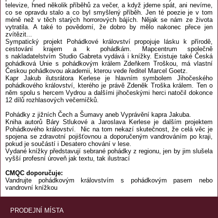
televize, hned několik příběhů za večer, a když jdeme spát, ani nevíme,
co se opravdu stalo a co byl smyšlený příběh. Jen té poezie je v tom
méně než v těch starých horrorových bájích. Nějak se nám ze života
vytratila. A také to povědomí, že dobro by mělo nakonec přece jen
zvítězit...
Sympatický projekt Pohádkové království propojuje lásku k přírodě,
cestování krajem a k pohádkám. Mapcentrum společně
s nakladatelstvím Studio Gabreta vydává i knížky. Existuje také Česká
pohádková Unie s pohádkovým králem Zdeňkem Troškou, má vlastní
Českou pohádkovou akademii, kterou vede ředitel Marcel Goetz.
Kapr Jakub ilutsrátora Kerlese je hlavním symbolem Jihočeského
pohádkového království, kterého je právě Zdeněk Troška králem. Ten o
něm spolu s hercem Vydrou a dalšími jihočeskými herci natočil dokonce
12 dílů rozhlasových večerníčků.
Pohádky z jižních Čech a Šumavy aneb Vyprávění kapra Jakuba.
Kniha autorů Báry Stlukové a Jaroslava Kerlese je dalším projektem
Pohádkového království. Nic na tom nekazí skutečnost, že celá věc je
spojena se zdravotní pojišťovnou a doporučeným vandrováním po kraji,
pokud je součástí i Desatero chování v lese.
Vydané knížky představují sebrané pohádky z regionu, jen by jim slušela
vyšší profesní úroveň jak textu, tak ilustrací
CMQC doporučuje:
Vandrujte pohádkovým královstvím s pohádkovým pasem nebo
vandrovní knížkou
PRODEJNÍ MÍSTA