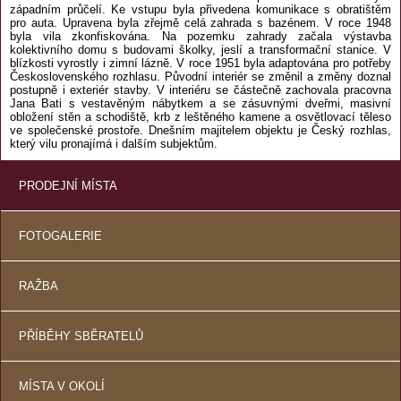
západním průčelí. Ke vstupu byla přivedena komunikace s obratištěm
pro auta. Upravena byla zřejmě celá zahrada s bazénem. V roce 1948
byla vila zkonfiskována. Na pozemku zahrady začala výstavba
kolektivního domu s budovami školky, jeslí a transformační stanice. V
blízkosti vyrostly i zimní lázně. V roce 1951 byla adaptována pro potřeby
Československého rozhlasu. Původní interiér se změnil a změny doznal
postupně i exteriér stavby. V interiéru se částečně zachovala pracovna
Jana Bati s vestavěným nábytkem a se zásuvnými dveřmi, masivní
obložení stěn a schodiště, krb z leštěného kamene a osvětlovací těleso
ve společenské prostoře. Dnešním majitelem objektu je Český rozhlas,
který vilu pronajímá i dalším subjektům.
PRODEJNÍ MÍSTA
FOTOGALERIE
RAŽBA
PŘÍBĚHY SBĚRATELŮ
MÍSTA V OKOLÍ