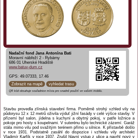
Nadační fond Jana Antonína Bati
Moravní nábřeží 2 - Rybárny
686 01 Uherské Hradiště
www.batuv-dum.cz
GPS: 49.07333, 17.46
Zobrazit na mapě
vyhledat trasu
QR kód obsahuje souřadnice místa pro snadné použití ve vašem mobilu.
Stavbu provedla zlínská stavební firma. Poměrně strohý vzhled vily na
půdorysu 12 x 12 metrů oživila výduť jižní fasády v celé výšce stavby. V
přízemí byl salon, jídelna s kuchyní a obytný pokoj, v patře ložnice a
pokoje pro hosty s koupelnami. V suterénu bylo technické zázemí. Garáž
stála mimo vilu pod svažitým terénem přímo u silnice. K přístavbě došlo
v roce 1931. Podstatně zasáhl do dispozice i vzhledu vily architekt
Vladimír Karfík v roce 1937. Zrušil hlavní vstup z ulice a navrhl nový v