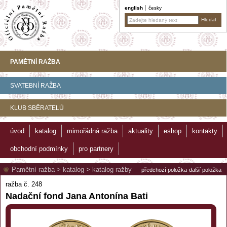
english
česky
PAMĚTNÍ RAŽBA
SVATEBNÍ RAŽBA
KLUB SBĚRATELŮ
úvod
katalog
mimořádná ražba
aktuality
eshop
kontakty
obchodní podmínky
pro partnery
Pamětní ražba
>
katalog
>
katalog ražby
předchozí položka
další položka
ražba č. 248
Nadační fond Jana Antonína Bati