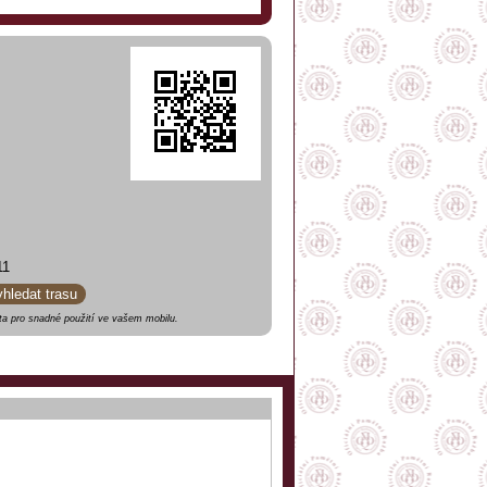
11
yhledat trasu
a pro snadné použití ve vašem mobilu.