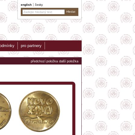
english
česky
podmínky
pro partnery
předchozí položka
další položka