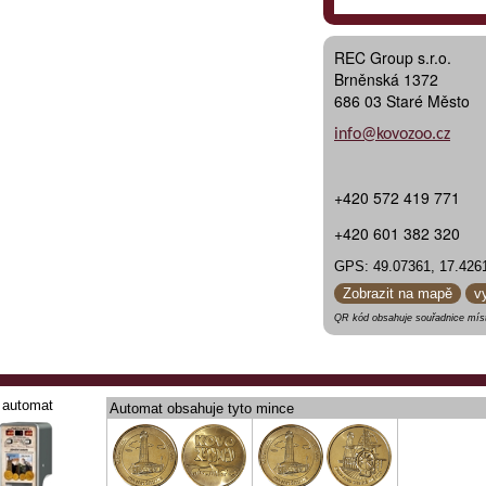
REC Group s.r.o.
Brněnská 1372
686 03 Staré Město
info@kovozoo.cz
+420 572 419 771
+420 601 382 320
GPS: 49.07361, 17.426
Zobrazit na mapě
v
QR kód obsahuje souřadnice míst
automat
Automat obsahuje tyto mince