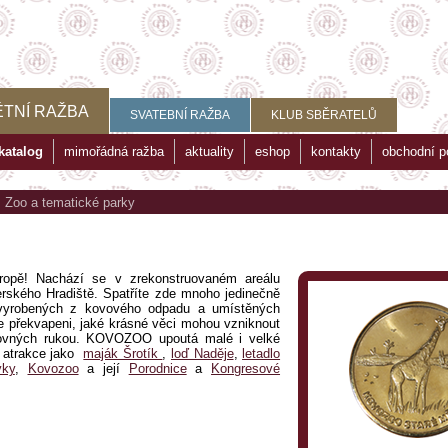
TNÍ RAŽBA
SVATEBNÍ RAŽBA
KLUB SBĚRATELŮ
katalog
mimořádná ražba
aktuality
eshop
kontakty
obchodní 
>
Zoo a tematické parky
pě! Nachází se v zrekonstruovaném areálu
rského Hradiště. Spatříte zde mnoho jedinečně
ti vyrobených z kovového odpadu a umístěných
e překvapeni, jaké krásné věci mohou vzniknout
šikovných rukou. KOVOZOO upoutá malé i velké
í atrakce jako
maják Šrotík
,
loď Naděje
,
letadlo
vky
,
Kovozoo
a její
Porodnice
a
Kongresové