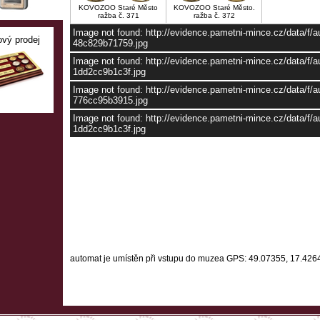
KOVOZOO Staré Město
KOVOZOO Staré Město.
ražba č. 371
ražba č. 372
Image not found: http://evidence.pametni-mince.cz/data/f
ový prodej
48c829b71759.jpg
Image not found: http://evidence.pametni-mince.cz/data/f
1dd2cc9b1c3f.jpg
Image not found: http://evidence.pametni-mince.cz/data/f
776cc95b3915.jpg
Image not found: http://evidence.pametni-mince.cz/data/f/
1dd2cc9b1c3f.jpg
automat je umístěn při vstupu do muzea
GPS: 49.07355, 17.426