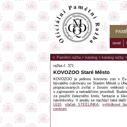
PAMĚ
úvod
Pamětní ražba
>
katalog
>
katalog ražby
ražba č. 371
KOVOZOO Staré Město
KOVOZOO je jedinou kovovou zoo v Evro
bývalého cukrovaru ve Starém Městě u Uhe
propracovaných zvířat v životní velikos
v zajímavém a netradičním prostředí. Budet
za použití železného šrotu, fantazie a 
návštěvníky. V areálu se nachází také dalš
L610
,
vláček STEELINKA
,
vyhlídkové lá
centrum
.