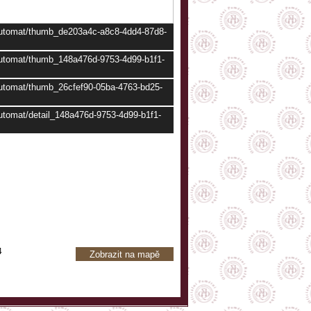
/automat/thumb_de203a4c-a8c8-4dd4-87d8-
/automat/thumb_148a476d-9753-4d99-b1f1-
/automat/thumb_26cfef90-05ba-4763-bd25-
automat/detail_148a476d-9753-4d99-b1f1-
4
Zobrazit na mapě