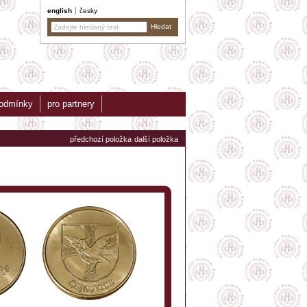
english
česky
podmínky
pro partnery
předchozí položka
další položka