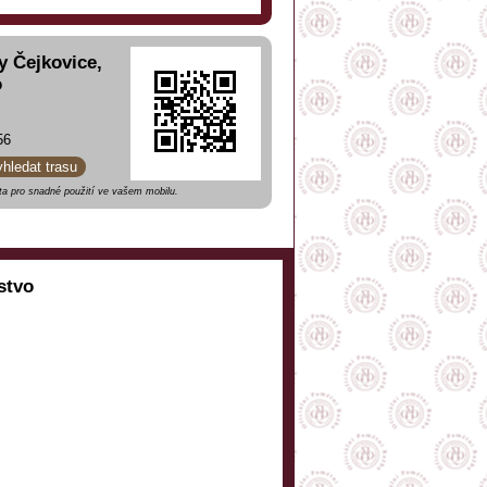
y Čejkovice,
o
56
yhledat trasu
a pro snadné použití ve vašem mobilu.
stvo