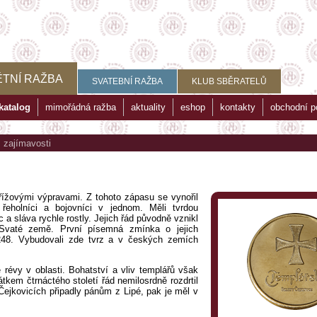
TNÍ RAŽBA
SVATEBNÍ RAŽBA
KLUB SBĚRATELŮ
katalog
mimořádná ražba
aktuality
eshop
kontakty
obchodní 
>
zajímavosti
křížovými výpravami. Z tohoto zápasu se vynořil
 řeholníci a bojovníci v jednom. Měli tvrdou
c a sláva rychle rostly. Jejich řád původně vznikl
o Svaté země. První písemná zmínka o jejich
248. Vybudovali zde tvrz a v českých zemích
révy v oblasti. Bohatství a vliv templářů však
em čtrnáctého století řád nemilosrdně rozdrtil
 Čejkovicích připadly pánům z Lipé, pak je měl v