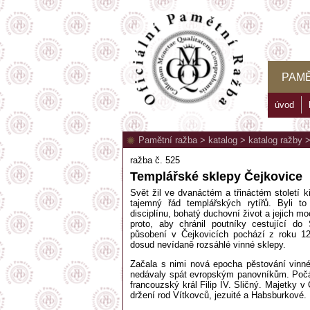
PAMĚ
úvod
Pamětní ražba
>
katalog
>
katalog ražby
ražba č. 525
Templářské sklepy Čejkovice
Svět žil ve dvanáctém a třináctém století 
tajemný řád templářských rytířů. Byli to
disciplínu, bohatý duchovní život a jejich mo
proto, aby chránil poutníky cestující d
působení v Čejkovicích pochází z roku 1
dosud nevídaně rozsáhlé vinné sklepy.
Začala s nimi nová epocha pěstování vinné 
nedávaly spát evropským panovníkům. Počátk
francouzský král Filip IV. Sličný. Majetky v
držení rod Vítkovců, jezuité a Habsburkové.