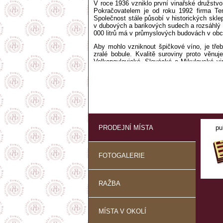
V roce 1936 vzniklo první vinařské družstvo,
Pokračovatelem je od roku 1992 firma Tem
Společnost stále působí v historických skle
v dubových a barikových sudech a rozsáhlý a
000 litrů má v průmyslových budovách v obc
Aby mohlo vzniknout špičkové víno, je třeb
zralé bobule. Kvalitě suroviny proto věn
Velkopavlovické, Slovácké a Mikulovské vin
polohy a klima nám umožňují vybírat si z těc
Přímo hospodaříme na sto hektarech, kde
přívlastková vína. Z okolí Čejkovic pocház
červený, Muškát moravský, Neuburské, Ru
a stále oblíbenější Modrý Portugal.
Našimi dodavateli jsou i drobní vinaři sdr
pod naší značkou můžete setkat i s me
PRODEJNÍ MÍSTA
pu
přívlastkových, ledových a slámových vín, k
FOTOGALERIE
RAŽBA
MÍSTA V OKOLÍ