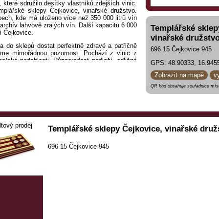
 které sdružilo desítky vlastníků zdejších vinic.
plářské sklepy Čejkovice, vinařské družstvo.
pech, kde má uloženo více než 350 000 litrů vín
rchív lahvově zralých vín. Další kapacitu 6 000
Templářské sklep
i Čejkovice.
vinařské družstv
a do sklepů dostat perfektně zdravé a patřičně
696 15 Čejkovice 945
ujeme mimořádnou pozornost. Pochází z vinic z
ařské podoblasti. Různorodost podloží, odlišné
GPS: 48.90333, 16.945
h nejlepších partií daných odrůd.
Zobrazit na mapě
v
 sklízíme hrozny pro výjimečná ročníková a
QR kód obsahuje souřadnice míst
í díky jedinečnému podloží náš špičkový Tramín
landské modré, Frankovka, Cabernet Sauvignon
užení pod hlavičkou vinařského družstva. Tak se
nšími, limitovanými partiemi odrůdových,
ltový prodej
Templářské sklepy Čejkovice, vinařské druž
teré vzešly z práce místních vinařů.
696 15 Čejkovice 945