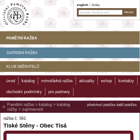
english
česky
PAMĚTNÍ RAŽBA
SVATEBNÍ RAŽBA
KLUB SBĚRATELŮ
úvod
katalog
mimořádná ražba
aktuality
eshop
kontakty
obchodní podmínky
pro partnery
Pamětní ražba
>
katalog
>
katalog
předchozí položka
další položka
ražby
>
zajímavosti
ražba č. 561
Tiské Stěny - Obec Tisá