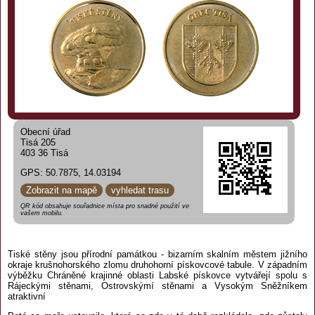
Obecní úřad
Tisá 205
403 36 Tisá
GPS: 50.7875, 14.03194
Zobrazit na mapě
vyhledat trasu
QR kód obsahuje souřadnice místa pro snadné použití ve
vašem mobilu.
Tiské stěny jsou přírodní památkou - bizarním skalním městem jižního
okraje krušnohorského zlomu druhohorní pískovcové tabule. V západním
výběžku Chráněné krajinné oblasti Labské pískovce vytvářejí spolu s
Rájeckými stěnami, Ostrovskýmí stěnami a Vysokým Sněžníkem
atraktivní