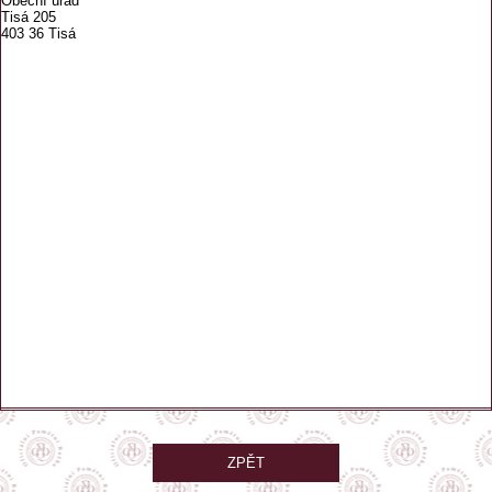
Obecní úřad
Tisá 205
403 36 Tisá
ZPĚT