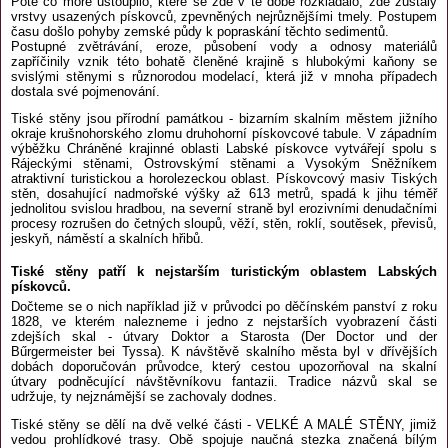
Poté co moře ustoupilo, které se zde v té době rozkládalo, zde zůstaly
vrstvy usazených pískovců, zpevněných nejrůznějšími tmely. Postupem
času došlo pohyby zemské půdy k popraskání těchto sedimentů.
Postupné zvětrávání, eroze, působení vody a odnosy materiálů
zapříčinily vznik této bohatě členěné krajině s hlubokými kaňony se
svislými stěnymi s různorodou modelací, která již v mnoha případech
dostala své pojmenování.
Tiské stěny jsou přírodní památkou - bizarním skalním městem jižního
okraje krušnohorského zlomu druhohorní pískovcové tabule. V západním
výběžku Chráněné krajinné oblasti Labské pískovce vytvářejí spolu s
Rájeckými stěnami, Ostrovskýmí stěnami a Vysokým Sněžníkem
atraktivní turistickou a horolezeckou oblast. Pískovcový masiv Tiských
stěn, dosahující nadmořské výšky až 613 metrů, spadá k jihu téměř
jednolitou svislou hradbou, na severní straně byl erozivními denudačními
procesy rozrušen do četných sloupů, věží, stěn, roklí, soutěsek, převisů,
jeskyň, náměstí a skalních hřibů.
Tiské stěny patří k nejstarším turistickým oblastem Labských
pískovců.
Dočteme se o nich například již v průvodci po děčínském panství z roku
1828, ve kterém nalezneme i jedno z nejstarších vyobrazení části
zdejších skal - útvary Doktor a Starosta (Der Doctor und der
Bűrgermeister bei Tyssa). K návštěvě skalního města byl v dřívějších
dobách doporučován průvodce, který cestou upozorňoval na skalní
útvary podněcující návštěvníkovu fantazii. Tradice názvů skal se
udržuje, ty nejznámější se zachovaly dodnes.
Tiské stěny se dělí na dvě velké části - VELKÉ A MALÉ STĚNY, jimiž
vedou prohlídkové trasy. Obě spojuje naučná stezka značená bílým