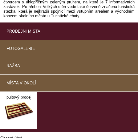
čtvercem s úhlopříčným zeleným pruhem, na které je 7 informativních
zastávek. Po hřebeni Velkých stěn vede také červeně značená turistická
stezka, která je nejkratší spojnicí mezi vstupním areálem a východním
koncem skalního města u Turistické chaty.
PRODEJNÍ MÍSTA
FOTOGALERIE
RAŽBA
MÍSTA V OKOLÍ
pultový prodej