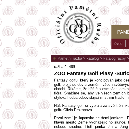
PAMĚ
úvod
Pamětní ražba
>
katalog
>
katalog ražby
ražba č. 469
ZOO Fantasy Golf Plasy -Suric
Fantasy golfu, který je koncipován jako ce
golf, projít se devíti zeměmi všech světový
období. Říkáme, že hřiště s osmnácti jamkami
flóra. Snažíme se, aby ve všech zemích byl
stylová hudba odpovídající místním tradicím
Náš Fantasy golf si vybrala za své trénink
golfu Olivia Prokopová.
První zemí je Japonsko se třemi jamkami. P
hlavní město Země vycházejícího slunce. 
nebude snadné. Třetí jamka Jin a Jang