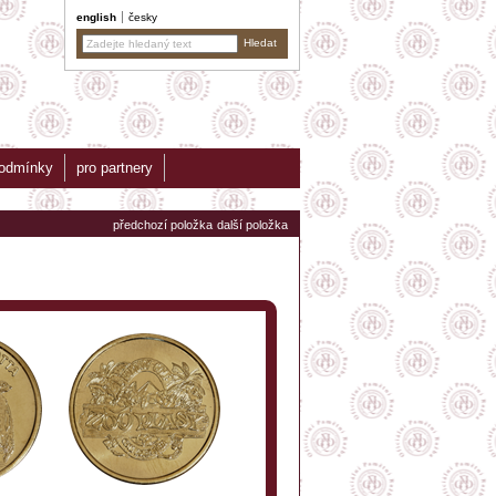
english
česky
podmínky
pro partnery
předchozí položka
další položka