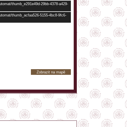
/automat/thumb_e291e49d-29bb-4378-a429-
/automat/thumb_acfaa526-5155-4bc8-9fc6-
Zobrazit na mapě