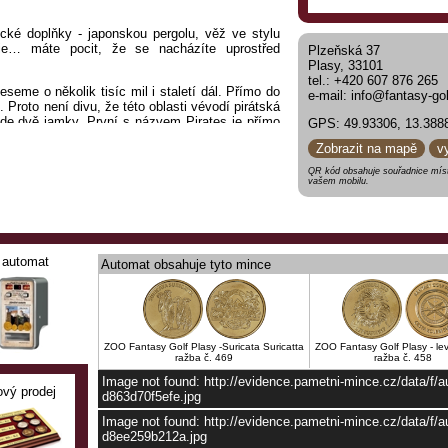
pické doplňky - japonskou pergolu, věž ve stylu
ie… máte pocit, že se nacházíte uprostřed
Plzeňská 37
Plasy, 33101
tel.: +420 607 876 265
eme o několik tisíc mil i staletí dál. Přímo do
e-mail: info@fantasy-gol
. Proto není divu, že této oblasti vévodí pirátská
zde dvě jamky. První s názvem Pirates je přímo
GPS: 49.93306, 13.388
d přísným dohledem obávaného kapitála Edwarda
Zobrazit na mapě
v
QR kód obsahuje souřadnice míst
ílé písčité pláže okolo vodopádů na ostrov s
vašem mobilu.
u s několika druhy papoušků.
 udělat několik kroků a ocitáme se ve starověkém
ckých budov a chrámů, ale také zmenšený řecký
odite a Colosseum. Podívejte se, jak se s nimi
automat
Automat obsahuje tyto mince
linky ze Středozemí a 200 let starý olivovník.
ná další zemi vynechat. Už jen její název
endárního hraběte Draculy, nahání slabším
ZOO Fantasy Golf Plasy -Suricata Suricatta
ZOO Fantasy Golf Plasy - le
esy“ vstupuje s odhodláním pokořit obě zdejší
ražba č. 469
ražba č. 458
umění golfistky sleduje kromě Draculova ducha i
Image not found: http://evidence.pametni-mince.cz/data/f/
ový prodej
d863d70f5efe.jpg
 hradu. V hradním příkopu si všimneme koster
Image not found: http://evidence.pametni-mince.cz/data/f
 hrad dobýt. Nenecháme se znervóznit šibenicí,
d8ee259b212a.jpg
ů, ani puštíkem bradatým a párem rysů bažinných