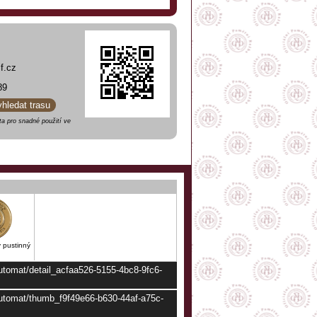
f.cz
89
yhledat trasu
a pro snadné použití ve
v pustinný
automat/detail_acfaa526-5155-4bc8-9fc6-
/automat/thumb_f9f49e66-b630-44af-a75c-