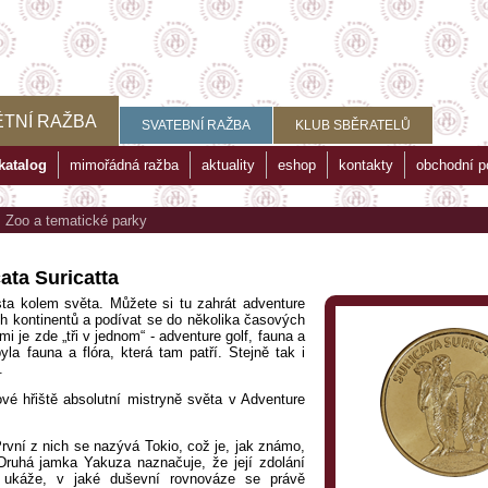
TNÍ RAŽBA
SVATEBNÍ RAŽBA
KLUB SBĚRATELŮ
katalog
mimořádná ražba
aktuality
eshop
kontakty
obchodní 
>
Zoo a tematické parky
ata Suricatta
sta kolem světa. Můžete si tu zahrát adventure
ch kontinentů a podívat se do několika časových
 je zde „tři v jednom“ - adventure golf, fauna a
a fauna a flóra, která tam patří. Stejně tak i
.
ové hřiště absolutní mistryně světa v Adventure
rvní z nich se nazývá Tokio, což je, jak známo,
Druhá jamka Yakuza naznačuje, že její zdolání
 ukáže, v jaké duševní rovnováze se právě