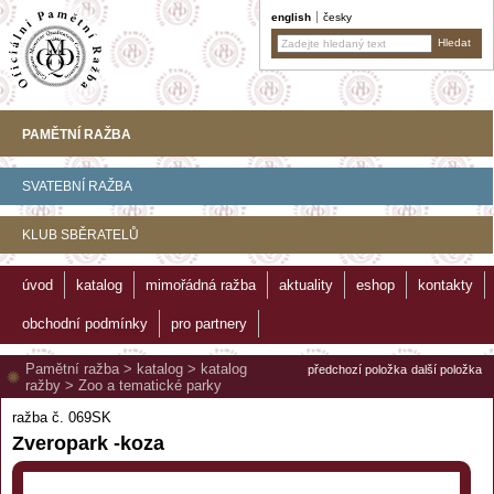
english
česky
PAMĚTNÍ RAŽBA
SVATEBNÍ RAŽBA
KLUB SBĚRATELŮ
úvod
katalog
mimořádná ražba
aktuality
eshop
kontakty
obchodní podmínky
pro partnery
Pamětní ražba
>
katalog
>
katalog
předchozí položka
další položka
ražby
>
Zoo a tematické parky
ražba č. 069SK
Zveropark -koza