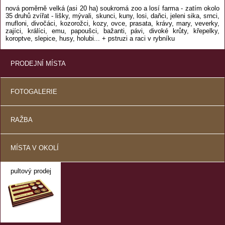
nová poměrně velká (asi 20 ha) soukromá zoo a losí farma - zatím okolo
35 druhů zvířat - lišky, mývali, skunci, kuny, losi, daňci, jeleni sika, srnci,
mufloni, divočáci, kozorožci, kozy, ovce, prasata, krávy, mary, veverky,
zajíci, králíci, emu, papoušci, bažanti, pávi, divoké krůty, křepelky,
koroptve, slepice, husy, holubi... + pstruzi a raci v rybníku
PRODEJNÍ MÍSTA
FOTOGALERIE
RAŽBA
MÍSTA V OKOLÍ
pultový prodej