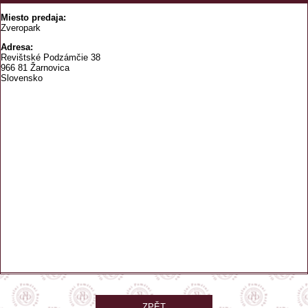
Miesto predaja:
Zveropark
Adresa:
Revištské Podzámčie 38
966 81 Žarnovica
Slovensko
ZPĚT