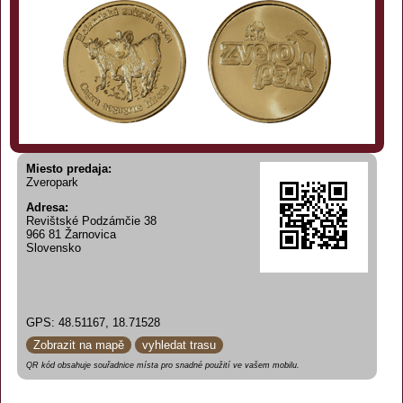
Miesto predaja:
Zveropark
Adresa:
Revištské Podzámčie 38
966 81 Žarnovica
Slovensko
GPS: 48.51167, 18.71528
Zobrazit na mapě
vyhledat trasu
QR kód obsahuje souřadnice místa pro snadné použití ve vašem mobilu.