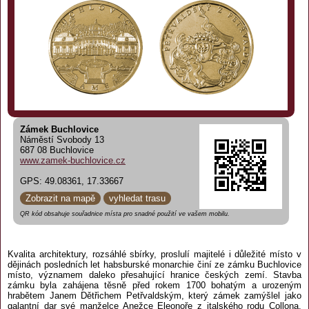
Zámek Buchlovice
Náměstí Svobody 13
687 08 Buchlovice
www.zamek-buchlovice.cz
GPS: 49.08361, 17.33667
Zobrazit na mapě
vyhledat trasu
QR kód obsahuje souřadnice místa pro snadné použití ve vašem mobilu.
Kvalita architektury, rozsáhlé sbírky, proslulí majitelé i důležité místo v
dějinách posledních let habsburské monarchie činí ze zámku Buchlovice
místo, významem daleko přesahující hranice českých zemí. Stavba
zámku byla zahájena těsně před rokem 1700 bohatým a urozeným
hrabětem Janem Dětřichem Petřvaldským, který zámek zamýšlel jako
galantní dar své manželce Anežce Eleonoře z italského rodu Collona.