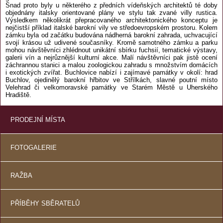
Snad proto byly u některého z předních vídeňských architektů té doby
objednány italsky orientované plány ve stylu tak zvané villy rustica.
Výsledkem několikrát přepracovaného architektonického konceptu je
nejčistší příklad italské barokní vily ve středoevropském prostoru. Kolem
zámku byla od začátku budována nádherná barokní zahrada, uchvacující
svojí krásou už udivené současníky. Kromě samotného zámku a parku
mohou návštěvníci zhlédnout unikátní sbírku fuchsií, tematické výstavy,
galerii vín a nejrůznější kulturní akce. Malí návštěvníci pak jistě ocení
záchrannou stanici a malou zoologickou zahradu s množstvím domácích
i exotických zvířat. Buchlovice nabízí i zajímavé památky v okolí: hrad
Buchlov, ojedinělý barokní hřbitov ve Střílkách, slavné poutní místo
Velehrad či velkomoravské památky ve Starém Městě u Uherského
Hradiště.
PRODEJNÍ MÍSTA
FOTOGALERIE
RAŽBA
PŘÍBĚHY SBĚRATELŮ