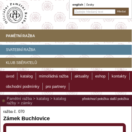
english
česky
PAMĚTNÍ RAŽBA
SVATEBNÍ RAŽBA
KLUB SBĚRATELŮ
úvod
katalog
mimořádná ražba
aktuality
eshop
kontakty
obchodní podmínky
pro partnery
Pamětní ražba
>
katalog
>
katalog
předchozí položka
další položka
ražby
>
zámky
ražba č. 070
Zámek Buchlovice