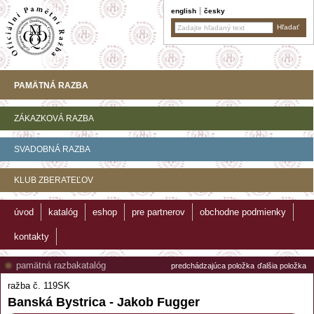
english
česky
PAMÄTNÁ RAZBA
ZÁKAZKOVÁ RAZBA
SVADOBNÁ RAZBA
KLUB ZBERATEĽOV
úvod
katalóg
eshop
pre partnerov
obchodne podmienky
kontakty
pamätná razba
katalóg
predchádzajúca položka
ďalšia položka
ražba č. 119SK
Banská Bystrica - Jakob Fugger