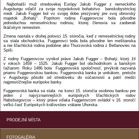
Najbohatší muž stredovekej Európy Jakub Fugger z nemeckého
Augsburgu vďačil za svoje rozprávkové bohatstvo banskobystrickej
medi. Jakub Fugger bol vo svojej dobe prezývaný pre svoj obrovský
majetok „Bohatý“. Popritom rodina Fuggerovcov bola pôvodne
jednoduchou remeselníckou rodinou, ktorej členovia sa zaoberali
tkáčskym remeslom.
Zmena nastala v druhej polovici 15. storočia, keď z remeselníckej rodiny
sa stala obchodnícka. Fuggerovci teda bola pôvodne len meštianska
a nie šľachtická rodina podobne ako Thurzovská rodina z Betlanoviec na
Spiši.
Z rodiny Fuggerovcov vynikol práve Jakub Fugger – Bohatý, ktorý žil
v rokoch 1459 – 1525. Jakub Fugger bol obchodníkom a banským
ťažiarom. Roku 1486 bola Fuggerovská spoločnosť, prvýkrát nazvaná
priamo Fuggerovskou bankou. Fuggerovská banka je unikátom, pretože
v Augsburgu pôsobí od stredoveku do súčasnosti a patrí medzi
najprestížnejšie európske banky.
Fuggerovská banka sa stala na konci 15. storočia osobnou bankou pre
jeden z najvýznamnejších európskych šľachtických rodov
Habsburgovcov – ktorý práve vďaka Fuggerovcom ovládol v 16. storočí
veľkú časť Európskych kráľovstiev vrátane Uhorska.
PRODEJNÍ MÍSTA
FOTOGALÉRIA