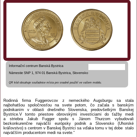
Informační centrum Banská Bystrica
Námestie SNP 1, 974 01 Banská Bystrica, Slovensko
QR kód obsahuje souřadnice místa pro snadné použití ve vašem mobilu.
Rodinná firma Fuggerovcov z nemeckého Augsburgu sa stala
najbohatšou spoločnosťou na svete potom, čo začala s banským
podnikaním v oblasti dnešného Slovenska, predovšetkým Banskej
Bystrice.V tomto priestore obrovskými investíciami do ťažby medi
a striebra Jakub Fugger spolu s Jánom Thurzom vybudovali
bezkonkurenčne najväčší európsky podnik a Slovensko (Uhorské
kráľovstvo) s centrom v Banskej Bystrici sa vďaka tomu v tej dobe stalo
najväčším producentom medi na svete.“