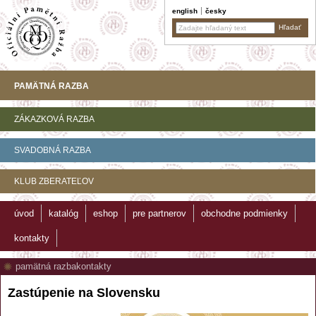
english
česky
PAMÄTNÁ RAZBA
ZÁKAZKOVÁ RAZBA
SVADOBNÁ RAZBA
KLUB ZBERATEĽOV
úvod
katalóg
eshop
pre partnerov
obchodne podmienky
kontakty
pamätná razba
kontakty
Zastúpenie na Slovensku