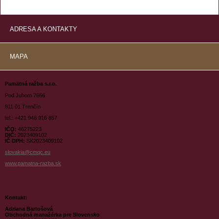
ADRESA A KONTAKTY
MAPA
Pamätná ražba s.r.o.
Pod Juhom 7666
911 01 Trenčín
tel.: +421 948 916 857
IČO:
46275223
DIČ:
2023409102
IČ DPH:
SK2023409102
slovakia
@cmqc.eu
www.pamatna-razba.sk
Kontakt:
Adriana Bartošová
Obchodná manažérka pre Slovensko