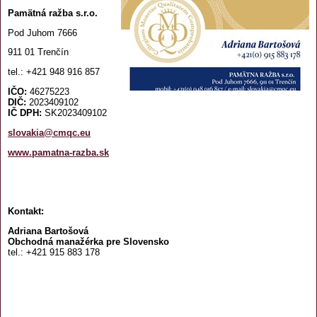
Pamätná ražba s.r.o.
Pod Juhom 7666
911 01 Trenčín
tel.: +421 948 916 857
IČO:
46275223
DIČ:
2023409102
IČ DPH:
SK2023409102
slovakia
@cmqc.eu
www.pamatna-razba.sk
Kontakt:
Adriana Bartošová
Obchodná manažérka pre Slovensko
tel.: +421 915 883 178