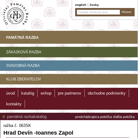
english
česky
PAMÄTNÁ RAZBA
ZÁKAZKOVÁ RAZBA
SVADOBNÁ RAZBA
KLUB ZBERATEĽOV
úvod
katalóg
eshop
pre partnerov
obchodne podmienky
kontakty
pamätná razba
katalóg
predchádzajúca položka
ďalšia položka
ražba č. 063SK
Hrad Devín -Ioannes Zapol