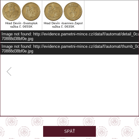
Hrad Devín -Svatopluk
Hrad Devín -Ioannes Zapol
ražba č. 065SK
ražba č. 063SK
Image not found: http://evidence.pametni-mince.cz/data/f/automat/detail_0
70888d38bf0e.jpg
Image not found: http://evidence.pametni-mince.cz/data/f/automat/thumb_
70888d38bf0e.jpg
–
/
1
SPÄŤ
automat je umístěn na parkovišti u Rytiera
GPS: 48.17515, 16.97856
Zobrazit na mapě