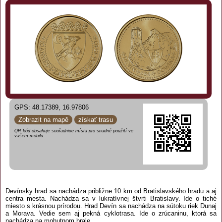
GPS: 48.17389, 16.97806
Zobrazit na mapě
získať trasu
QR kód obsahuje souřadnice místa pro snadné použití ve
vašem mobilu.
Devínsky hrad sa nachádza približne 10 km od Bratislavského hradu a aj
centra mesta. Nachádza sa v lukratívnej štvrti Bratislavy. Ide o tiché
miesto s krásnou prírodou. Hrad Devín sa nachádza na sútoku riek Dunaj
a Morava. Vedie sem aj pekná cyklotrasa. Ide o zrúcaninu, ktorá sa
nachádza na mohutnom brale.