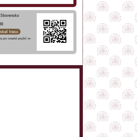
, Slovensko
39
ískať trasu
a pro snadné použití ve