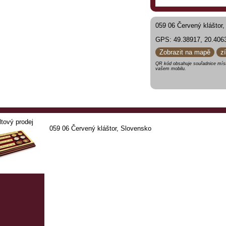
059 06 Červený kláštor
GPS: 49.38917, 20.406
Zobrazit na mapě
z
QR kód obsahuje souřadnice míst
vašem mobilu.
ltový prodej
059 06 Červený kláštor, Slovensko