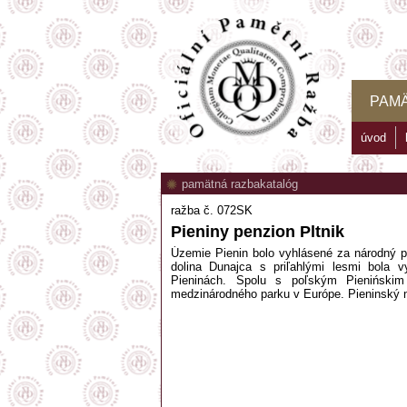
PAM
úvod
pamätná razba
katalóg
ražba č. 072SK
Pieniny penzion Pltnik
Územie Pienin bolo vyhlásené za národný p
dolina Dunajca s priľahlými lesmi bola 
Pieninách. Spolu s poľským Pieniński
medzinárodného parku v Európe. Pieninský n