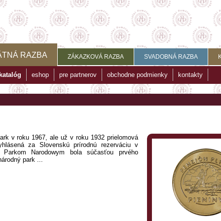
ÄTNÁ RAZBA
ZÁKAZKOVÁ RAZBA
SVADOBNÁ RAZBA
katalóg
eshop
pre partnerov
obchodne podmienky
kontakty
ark v roku 1967, ale už v roku 1932 prielomová
vyhlásená za Slovenskú prírodnú rezerváciu v
m Parkom Narodowym bola súčasťou prvého
árodný park ...