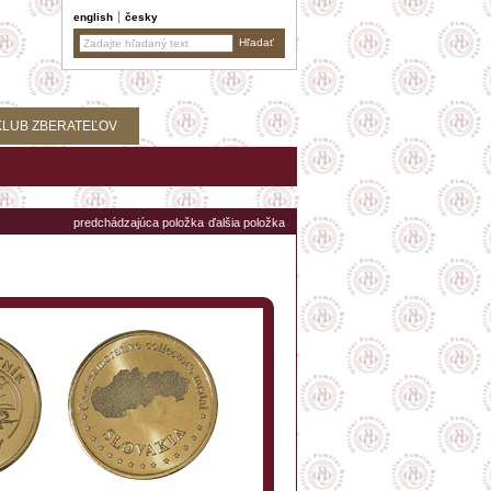
english
česky
KLUB ZBERATEĽOV
predchádzajúca položka
ďalšia položka