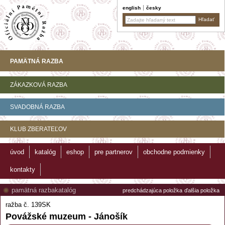
english
česky
PAMÄTNÁ RAZBA
ZÁKAZKOVÁ RAZBA
SVADOBNÁ RAZBA
KLUB ZBERATEĽOV
úvod
katalóg
eshop
pre partnerov
obchodne podmienky
kontakty
pamätná razba
katalóg
predchádzajúca položka
ďalšia položka
ražba č. 139SK
Povážské muzeum - Jánošík