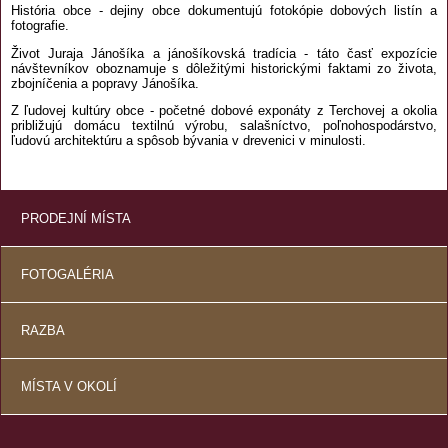
História obce - dejiny obce dokumentujú fotokópie dobových listín a
fotografie.
Život Juraja Jánošíka a jánošíkovská tradícia - táto časť expozície
návštevníkov oboznamuje s dôležitými historickými faktami zo života,
zbojníčenia a popravy Jánošíka.
Z ľudovej kultúry obce - početné dobové exponáty z Terchovej a okolia
približujú domácu textilnú výrobu, salašníctvo, poľnohospodárstvo,
ľudovú architektúru a spôsob bývania v drevenici v minulosti.
PRODEJNÍ MÍSTA
FOTOGALÉRIA
RAZBA
MÍSTA V OKOLÍ