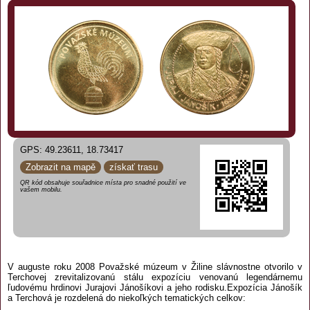
GPS: 49.23611, 18.73417
Zobrazit na mapě
získať trasu
QR kód obsahuje souřadnice místa pro snadné použití ve
vašem mobilu.
V auguste roku 2008 Považské múzeum v Žiline slávnostne otvorilo v
Terchovej zrevitalizovanú stálu expozíciu venovanú legendárnemu
ľudovému hrdinovi Jurajovi Jánošíkovi a jeho rodisku.Expozícia Jánošík
a Terchová je rozdelená do niekoľkých tematických celkov: