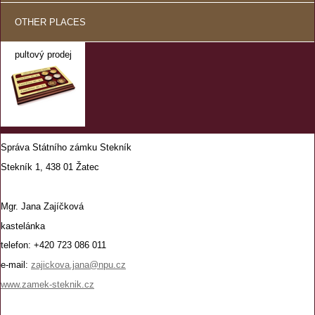
OTHER PLACES
pultový prodej
Správa Státního zámku Stekník
Stekník 1, 438 01 Žatec
Mgr. Jana Zajíčková
kastelánka
telefon: +420 723 086 011
e-mail:
zajickova.jana@npu.cz
www.zamek-steknik.cz