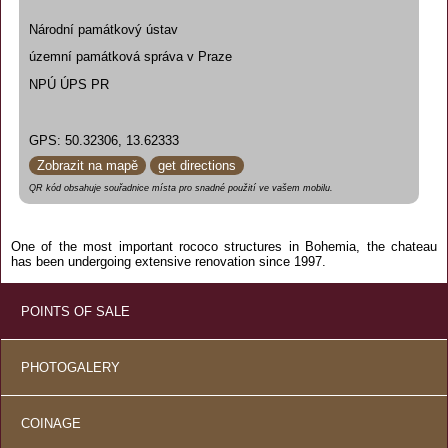
Národní památkový ústav
územní památková správa v Praze
NPÚ ÚPS PR
GPS: 50.32306, 13.62333
Zobrazit na mapě
get directions
QR kód obsahuje souřadnice místa pro snadné použití ve vašem mobilu.
One of the most important rococo structures in Bohemia, the chateau
has been undergoing extensive renovation since 1997.
POINTS OF SALE
PHOTOGALERY
COINAGE