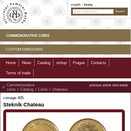
english
česky
COMMEMORATIVE COINS
CUSTOM EMBOSSING
Home
News
Catalog
eshop
Prague
Contacts
Terms of trade
Commemorative
previous article
next article
coins
>
Catalog
>
Coins
>
chateaux
coinage 405
Stekník Chateau