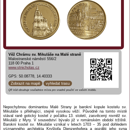
Věž Chrámu sv. Mikuláše na Malé straně
Malostranské náměstí 556/2
118 00 Praha 1
www.stnicholas.cz
GPS: 50.08778, 14.40333
Zobrazit na mapě
vyhledat trasu
QR kód obsahuje souřadnice místa pro snadné použití ve vašem mobilu.
Nepochybnou dominantou Malé Strany je barokní kopule kostelu sv.
Mikuláše s přiléhající, stejně vysokou věží. Původně na tomto místě
stával raně gotický kostel z počátku 13. století, zasvěcený rovněž sv.
Mikuláši z Myry. V sousedství bývalo již v románském období tržiště.
Barokní kostel sv. Mikuláše vznikal v letech 1703 – 35 pod dohledem
významného architekta Kryštofa Dienzenhofera a později jeho syna