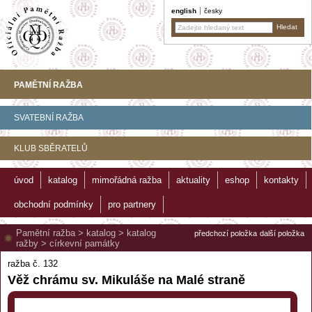
english
česky
PAMĚTNÍ RAŽBA
SVATEBNÍ RAŽBA
KLUB SBĚRATELŮ
úvod
katalog
mimořádná ražba
aktuality
eshop
kontakty
obchodní podmínky
pro partnery
Pamětní ražba
>
katalog
>
katalog
předchozí položka
další položka
ražby
>
církevní památky
ražba č. 132
Věž chrámu sv. Mikuláše na Malé straně