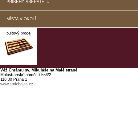
PŘÍBĚHY SBĚRATELŮ
MÍSTA V OKOLÍ
pultový prodej
Věž Chrámu sv. Mikuláše na Malé straně
Malostranské náměstí 556/2
118 00 Praha 1
www.stnicholas.cz