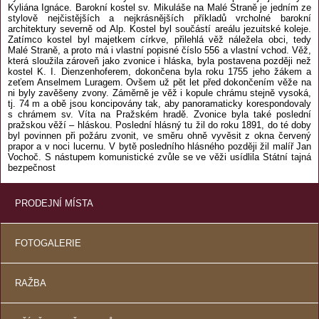
Kyliána Ignáce. Barokní kostel sv. Mikuláše na Malé Straně je jedním ze
stylově nejčistějších a nejkrásnějších příkladů vrcholné barokní
architektury severně od Alp. Kostel byl součástí areálu jezuitské koleje.
Zatímco kostel byl majetkem církve, přilehlá věž náležela obci, tedy
Malé Straně, a proto má i vlastní popisné číslo 556 a vlastní vchod. Věž,
která sloužila zároveň jako zvonice i hláska, byla postavena později než
kostel K. I. Dienzenhoferem, dokončena byla roku 1755 jeho žákem a
zeťem Anselmem Luragem. Ovšem už pět let před dokončením věže na
ni byly zavěšeny zvony. Záměrně je věž i kopule chrámu stejně vysoká,
tj. 74 m a obě jsou koncipovány tak, aby panoramaticky korespondovaly
s chrámem sv. Víta na Pražském hradě. Zvonice byla také poslední
pražskou věží – hláskou. Poslední hlásný tu žil do roku 1891, do té doby
byl povinnen při požáru zvonit, ve směru ohně vyvěsit z okna červený
prapor a v noci lucernu. V bytě posledního hlásného později žil malíř Jan
Vochoč. S nástupem komunistické zvůle se ve věži usídlila Státní tajná
bezpečnost
PRODEJNÍ MÍSTA
FOTOGALERIE
RAŽBA