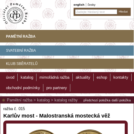
english
česky
PAMĚTNÍ RAŽBA
SVATEBNÍ RAŽBA
KLUB SBĚRATELŮ
úvod
katalog
mimořádná ražba
aktuality
eshop
kontakty
obchodní podmínky
pro partnery
Pamětní ražba
>
katalog
>
katalog ražby
předchozí položka
další položka
ražba č. 015
Karlův most - Malostranská mostecká věž