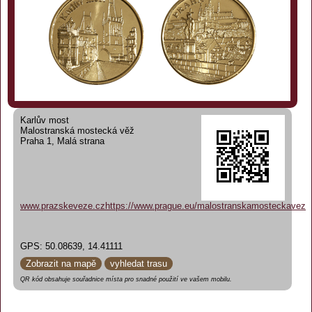
Karlův most
Malostranská mostecká věž
Praha 1, Malá strana
www.prazskeveze.cz
https://www.prague.eu/malostranskamosteckavez
GPS: 50.08639, 14.41111
Zobrazit na mapě
vyhledat trasu
QR kód obsahuje souřadnice místa pro snadné použití ve vašem mobilu.