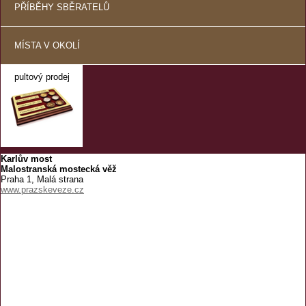
PŘÍBĚHY SBĚRATELŮ
MÍSTA V OKOLÍ
pultový prodej
Karlův most
Malostranská mostecká věž
Praha 1, Malá strana
www.prazskeveze.cz