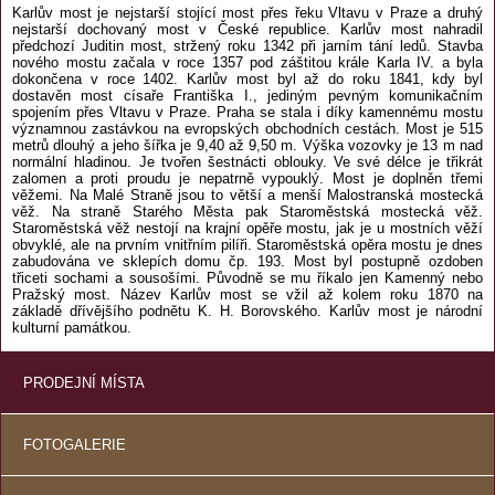
Karlův most je nejstarší stojící most přes řeku Vltavu v Praze a druhý
nejstarší dochovaný most v České republice. Karlův most nahradil
předchozí Juditin most, stržený roku 1342 při jarním tání ledů. Stavba
nového mostu začala v roce 1357 pod záštitou krále Karla IV. a byla
dokončena v roce 1402. Karlův most byl až do roku 1841, kdy byl
dostavěn most císaře Františka I., jediným pevným komunikačním
spojením přes Vltavu v Praze. Praha se stala i díky kamennému mostu
významnou zastávkou na evropských obchodních cestách. Most je 515
metrů dlouhý a jeho šířka je 9,40 až 9,50 m. Výška vozovky je 13 m nad
normální hladinou. Je tvořen šestnácti oblouky. Ve své délce je třikrát
zalomen a proti proudu je nepatrně vypouklý. Most je doplněn třemi
věžemi. Na Malé Straně jsou to větší a menší Malostranská mostecká
věž. Na straně Starého Města pak Staroměstská mostecká věž.
Staroměstská věž nestojí na krajní opěře mostu, jak je u mostních věží
obvyklé, ale na prvním vnitřním pilíři. Staroměstská opěra mostu je dnes
zabudována ve sklepích domu čp. 193. Most byl postupně ozdoben
třiceti sochami a sousošími. Původně se mu říkalo jen Kamenný nebo
Pražský most. Název Karlův most se vžil až kolem roku 1870 na
základě dřívějšího podnětu K. H. Borovského. Karlův most je národní
kulturní památkou.
PRODEJNÍ MÍSTA
FOTOGALERIE