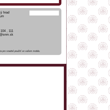
ký hrad
eum
 104 , 111
ad@snm.sk
a pro snadné použití ve vašem mobilu.