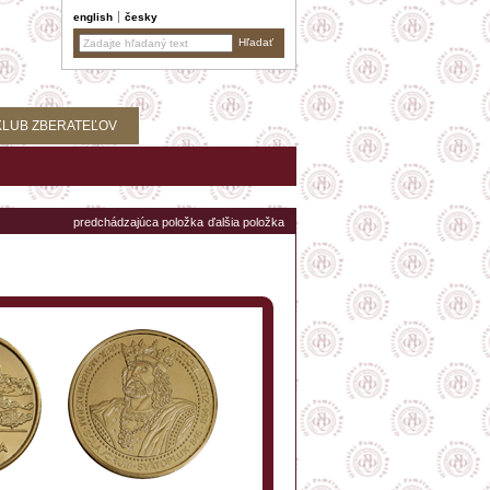
english
česky
KLUB ZBERATEĽOV
predchádzajúca položka
ďalšia položka