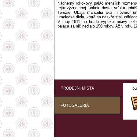
Nádherný rokokový palác menších rozmerov 
tejto významnej funkcie dostal vďaka sobáš
Terézie. Obaja manželia ako milovníci u
umelecké diela, ktoré sa neskôr stali základ
V máji 1811 na hrade vypukol ničivý pož
paláca sa nič nedialo 150 rokov. Až v roku 
PRODEJNÍ MÍSTA
pu
FOTOGALÉRIA