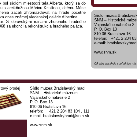
bol sídlom miestodržiteľa Alberta, ktorý sa do
u s arcikňažnou Máriou Kristínou, dcérou Márie
menia začali zhromažďovať na hrade početné
Sídlo múzea:Bratislavs
om dnes známej viedenskej galérie Albertina.
SNM – Historické múz
iar. S obrovskými ruinami zhoreného hradného
Vajanského nábrežie 2
1968 sa ukončila rekonštrukcia hradného paláca.
P. O. Box 13
810 06 Bratislava 16
telefón: +421 2 204 83
e-mail: bratislavskyhr
www.snm.sk
QR kód obsahuje souřadnice míst
ltový prodej
Sídlo múzea:Bratislavský hrad
SNM – Historické múzeum
Vajanského nábrežie 2
P. O. Box 13
810 06 Bratislava 16
telefón: +421 2 204 83 104 , 111
e-mail: bratislavskyhrad@snm.sk
www.snm.sk