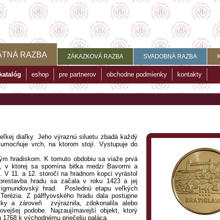
ÄTNÁ RAZBA
ZÁKAZKOVÁ RAZBA
SVADOBNÁ RAZBA
katalóg
eshop
pre partnerov
obchodne podmienky
kontakty
eľkej diaľky. Jeho výraznú siluetu zbadá každý
 umocňuje vrch, na ktorom stojí. Vystupuje do
ným hradiskom. K tomuto obdobiu sa viaže prvá
, v ktorej sa spomína bitka medzi Bavormi a
 V 11. a 12. storočí na hradnom kopci vyrástol
restavba hradu sa začala v roku 1423 a jej
žigmundovský hrad. Poslednú etapu veľkých
 Terézia. Z pálffyovského hradu dala postupne
rvky a zároveň zvýraznila, zdokonalila alebo
hovejšej podobe. Najzaujímavejší objekt, ktorý
ku 1768 k východnému priečeliu paláca.