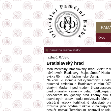
PAM
úvod
pamätná razba
katalóg
ražba č. 073SK
Bratislavský hrad
Monumentálny Bratislavský hrad vidieť z v
návštevník Bratislavy. Majestátnosť Hradu
výšky 85 m nad hladinu rieky Dunaj.
Na konci 9. storočia bol významným sídel
písomná zmienka o Bratislave z roku 907
starými Maďarmi pod hradom Brezalauspurc.
predrománsky kamenný palác. Veľkolepá p
výsledkom bol gotický hrad známy ako 
stavebných úprav hradu realizovala Mária
odstrániť všetky fortifikačné stavebné p
rozšírila jeho obytné funkcie v najprepyc
neskôr nazvali Tereziánum, pristavili po ro