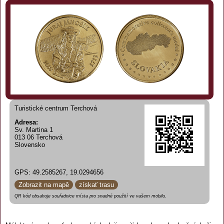
Turistické centrum Terchová
Adresa:
Sv. Martina 1
013 06 Terchová
Slovensko
GPS: 49.2585267, 19.0294656
Zobrazit na mapě
získať trasu
QR kód obsahuje souřadnice místa pro snadné použití ve vašem mobilu.