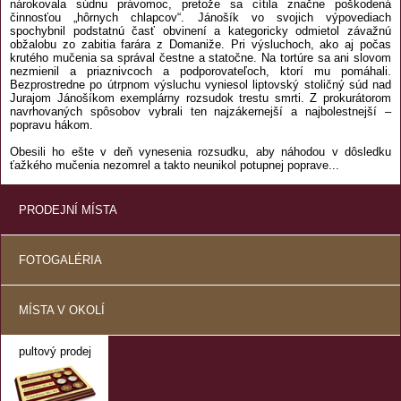
nárokovala súdnu právomoc, pretože sa cítila značne poškodená
činnosťou „hôrnych chlapcov“. Jánošík vo svojich výpovediach
spochybnil podstatnú časť obvinení a kategoricky odmietol závažnú
obžalobu zo zabitia farára z Domaniže. Pri výsluchoch, ako aj počas
krutého mučenia sa správal čestne a statočne. Na tortúre sa ani slovom
nezmienil a priaznivcoch a podporovateľoch, ktorí mu pomáhali.
Bezprostredne po útrpnom výsluchu vyniesol liptovský stoličný súd nad
Jurajom Jánošíkom exemplárny rozsudok trestu smrti. Z prokurátorom
navrhovaných spôsobov vybrali ten najzákernejší a najbolestnejší –
popravu hákom.
Obesili ho ešte v deň vynesenia rozsudku, aby náhodou v dôsledku
ťažkého mučenia nezomrel a takto neunikol potupnej poprave...
PRODEJNÍ MÍSTA
FOTOGALÉRIA
MÍSTA V OKOLÍ
pultový prodej